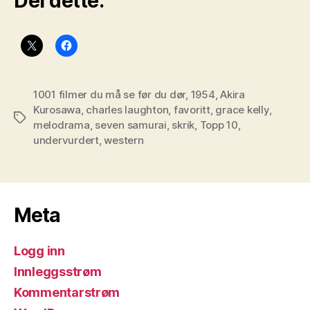
Del dette:
1001 filmer du må se før du dør
,
1954
,
Akira
Kurosawa
,
charles laughton
,
favoritt
,
grace kelly
,
Stikkord
melodrama
,
seven samurai
,
skrik
,
Topp 10
,
undervurdert
,
western
Meta
Logg inn
Innleggsstrøm
Kommentarstrøm