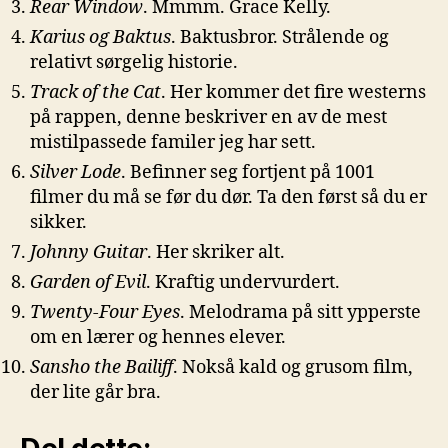
Rear Window
. Mmmm. Grace Kelly.
Karius og Baktus
. Baktusbror. Strålende og
relativt sørgelig historie.
Track of the Cat
. Her kommer det fire westerns
på rappen, denne beskriver en av de mest
mistilpassede familer jeg har sett.
Silver Lode
. Befinner seg fortjent på 1001
filmer du må se før du dør. Ta den først så du er
sikker.
Johnny Guitar
. Her skriker alt.
Garden of Evil
. Kraftig undervurdert.
Twenty-Four Eyes
. Melodrama på sitt ypperste
om en lærer og hennes elever.
Sansho the Bailiff
. Nokså kald og grusom film,
der lite går bra.