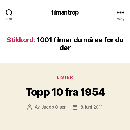
filmantrop
Søk
Meny
Stikkord:
1001 filmer du må se før du
dør
Kategorier
LISTER
Topp 10 fra 1954
Av
Jacob Olsen
8. juni 2011
Innleggsforfatter
Publiseringsdato