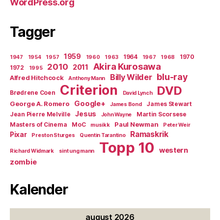
WordPress.org
Tagger
1959
1964
1970
1947
1954
1957
1960
1963
1967
1968
Akira Kurosawa
2010
2011
1972
1995
blu-ray
Billy Wilder
Alfred Hitchcock
Anthony Mann
Criterion
DVD
Brødrene Coen
David Lynch
Google+
George A. Romero
James Stewart
James Bond
Jesus
Jean Pierre Melville
Martin Scorsese
John Wayne
Paul Newman
Masters of Cinema
MoC
musikk
Peter Weir
Ramaskrik
Pixar
Preston Sturges
Quentin Tarantino
Topp 10
western
Richard Widmark
sint ung mann
zombie
Kalender
august 2026