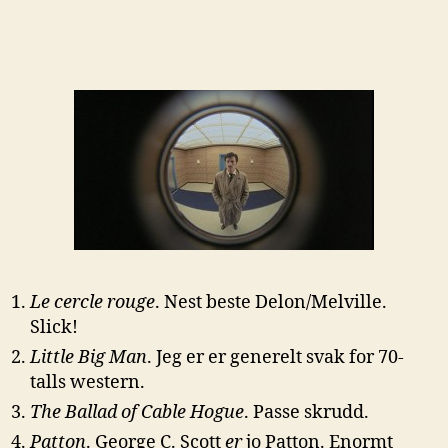
Topp
10
fra
1970
Le cercle rouge
. Nest beste Delon/Melville.
Slick!
Little Big Man
. Jeg er er generelt svak for 70-
talls western.
The Ballad of Cable Hogue
. Passe skrudd.
Patton
. George C. Scott
er
jo Patton. Enormt