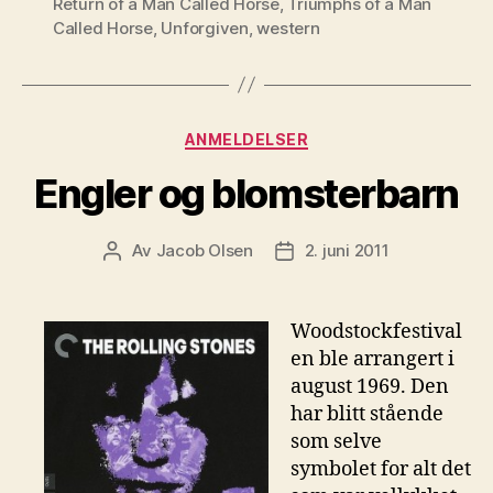
Return of a Man Called Horse
,
Triumphs of a Man
Called Horse
,
Unforgiven
,
western
Kategorier
ANMELDELSER
Engler og blomsterbarn
Av
Jacob Olsen
2. juni 2011
Innleggsforfatter
Publiseringsdato
Woodstockfestival
en ble arrangert i
august 1969. Den
har blitt stående
som selve
symbolet for alt det