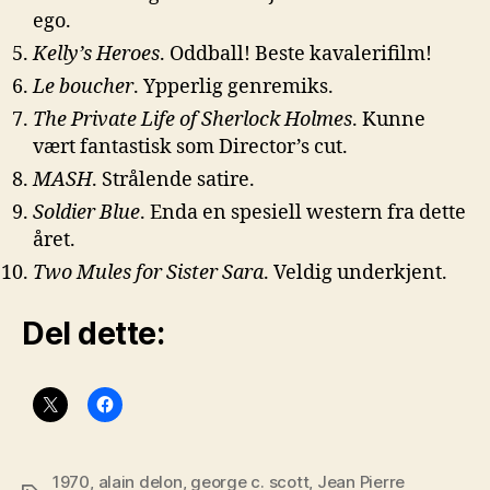
ego.
Kelly’s Heroes
. Oddball! Beste kavalerifilm!
Le boucher
. Ypperlig genremiks.
The Private Life of Sherlock Holmes
. Kunne
vært fantastisk som Director’s cut.
MASH
. Strålende satire.
Soldier Blue
. Enda en spesiell western fra dette
året.
Two Mules for Sister Sara
. Veldig underkjent.
Del dette:
1970
,
alain delon
,
george c. scott
,
Jean Pierre