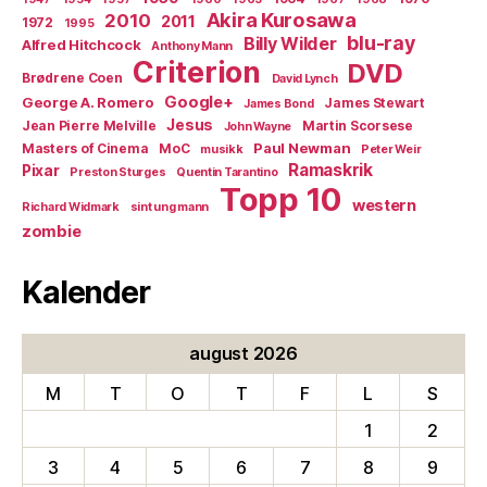
Akira Kurosawa
2010
2011
1972
1995
blu-ray
Billy Wilder
Alfred Hitchcock
Anthony Mann
Criterion
DVD
Brødrene Coen
David Lynch
Google+
George A. Romero
James Stewart
James Bond
Jesus
Jean Pierre Melville
Martin Scorsese
John Wayne
Paul Newman
Masters of Cinema
MoC
musikk
Peter Weir
Ramaskrik
Pixar
Preston Sturges
Quentin Tarantino
Topp 10
western
Richard Widmark
sint ung mann
zombie
Kalender
august 2026
M
T
O
T
F
L
S
1
2
3
4
5
6
7
8
9