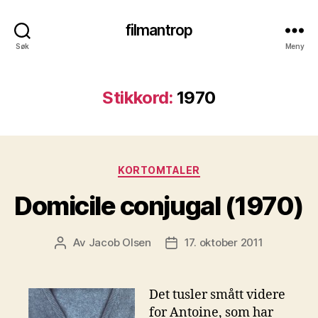
filmantrop
Søk
Meny
Stikkord:
1970
Kategorier
KORTOMTALER
Domicile conjugal (1970)
Av
Jacob Olsen
17. oktober 2011
Innleggsforfatter
Publiseringsdato
Det tusler smått videre
for Antoine, som har