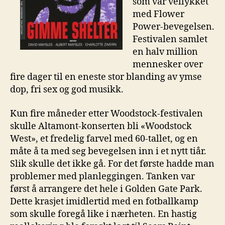
som var vellykket
med Flower
Power-bevegelsen.
Festivalen samlet
en halv million
mennesker over
fire dager til en eneste stor blanding av ymse
dop, fri sex og god musikk.
Kun fire måneder etter Woodstock-festivalen
skulle Altamont-konserten bli «Woodstock
West», et fredelig farvel med 60-tallet, og en
måte å ta med seg bevegelsen inn i et nytt tiår.
Slik skulle det ikke gå. For det første hadde man
problemer med planleggingen. Tanken var
først å arrangere det hele i Golden Gate Park.
Dette krasjet imidlertid med en fotballkamp
som skulle foregå like i nærheten. En hastig