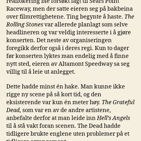
reallokering ble forsøkt lagt til Sears Point
Raceway, men der satte eieren seg på bakbeina
over filmrettighetene. Ting begynte å haste.
The
Rolling Stones
var allerede planlagt som selve
headlineren og var veldig interesserte i å gjøre
konserten. Det neste av organiseringen
foregikk derfor også i deres regi. Kun to dager
før konserten lyktes man endelig med å finne
nytt sted, eieren av Altamont Speedway sa seg
villig til å leie ut anlegget.
Dette hadde minst én hake. Man kunne ikke
rigge ny scene på så kort tid, og den
eksisterende var kun én meter høy.
The Grateful
Dead
, som var en av de andre artistene,
anbefalte derfor at man leide inn
Hell’s Angels
til å stå vakt foran scenen. The Dead hadde
tidligere brukte englene uten problemer på et