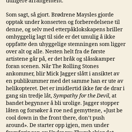
tidligere arrangement.
Som sagt, så gjort. Brødrene Maysles gjorde
opptak under konserten og forberedelsene til
denne, og selv med etterpåklokskapens briller
omhyggelig lagt til side er det umulig å ikke
oppfatte den uhyggelige stemningen som ligger
over alt og alle. Nesten helt fra de første
artistene går på, er det bråk og slåsskamper
foran scenen. Når The Rolling Stones
ankommer, blir Mick Jagger slått i ansiktet av
en publikummer med det samme han er ute av
helikopteret. Det er imidlertid ikke før de drar i
gang sin tredje låt,
Sympathy for the Devil
, at
bandet begynner å bli urolige. Jagger stopper
låten og forsøker å roe ned gemyttene, «Just be
cool down in the front there, don’t push
around». De starter opp igjen, men under