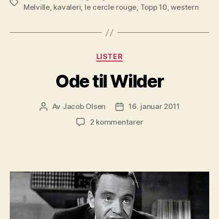
Stikkord
Melville
,
kavaleri
,
le cercle rouge
,
Topp 10
,
western
Kategorier
LISTER
Ode til Wilder
Av
Jacob Olsen
16. januar 2011
Innleggsforfatter
Publiseringsdato
til
2 kommentarer
Ode
til
Wilder