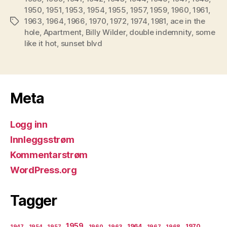
1950
,
1951
,
1953
,
1954
,
1955
,
1957
,
1959
,
1960
,
1961
,
1963
,
1964
,
1966
,
1970
,
1972
,
1974
,
1981
,
ace in the
Stikkord
hole
,
Apartment
,
Billy Wilder
,
double indemnity
,
some
like it hot
,
sunset blvd
Meta
Logg inn
Innleggsstrøm
Kommentarstrøm
WordPress.org
Tagger
1959
1964
1970
1947
1954
1957
1960
1963
1967
1968