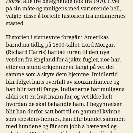
Horse
, alle tre betegnende nok fra 1970. Hver
på sin måte og muligens med varierende hell,
valgte disse å fortelle historien fra indianernes
ståsted.
Historien i sistnevnte foregår i Amerikas
barndom tidlig på 1800-tallet. Lord Morgan
(Richard Harris) har tatt turen til den nye
verden fra England for å jakte fugler, noe han
etter en stund erkjenner er langt på vei det
samme som å skyte dem hjemme. Imidlertid
blir følget hans overfalt av siouxindianere og
han blir tatt til fange. Indianerne har muligens
aldri sett en hvit mann før, og vet ikke helt
hvordan de skal behandle ham. I begynnelsen
blir han derfor satt bort til en gammel kvinne
som «hesten» hennes, han blir bundet sammen
med hundene og får som jobb å bære ved og