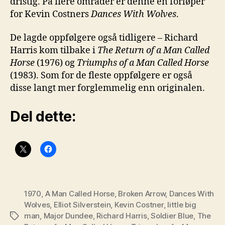
dristig. På flere områder er denne en forløper
for Kevin Costners
Dances With Wolves
.
De lagde oppfølgere også tidligere – Richard
Harris kom tilbake i
The Return of a Man Called
Horse
(1976) og
Triumphs of a Man Called Horse
(1983). Som for de fleste oppfølgere er også
disse langt mer forglemmelig enn originalen.
Del dette:
1970
,
A Man Called Horse
,
Broken Arrow
,
Dances With
Wolves
,
Elliot Silverstein
,
Kevin Costner
,
little big
man
,
Major Dundee
,
Richard Harris
,
Soldier Blue
,
The
Stikkord