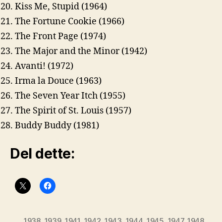
Kiss Me, Stupid (1964)
The Fortune Cookie (1966)
The Front Page (1974)
The Major and the Minor (1942)
Avanti! (1972)
Irma la Douce (1963)
The Seven Year Itch (1955)
The Spirit of St. Louis (1957)
Buddy Buddy (1981)
Del dette:
1938
,
1939
,
1941
,
1942
,
1943
,
1944
,
1945
,
1947
,
1948
,