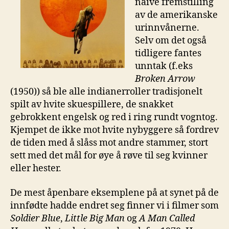
naive fremstilling
av de amerikanske
urinnvånerne.
Selv om det også
tidligere fantes
unntak (f.eks
Broken Arrow
(1950)) så ble alle indianerroller tradisjonelt
spilt av hvite skuespillere, de snakket
gebrokkent engelsk og red i ring rundt vogntog.
Kjempet de ikke mot hvite nybyggere så fordrev
de tiden med å slåss mot andre stammer, stort
sett med det mål for øye å røve til seg kvinner
eller hester.
De mest åpenbare eksemplene på at synet på de
innfødte hadde endret seg finner vi i filmer som
Soldier Blue
,
Little Big Man
og
A Man Called