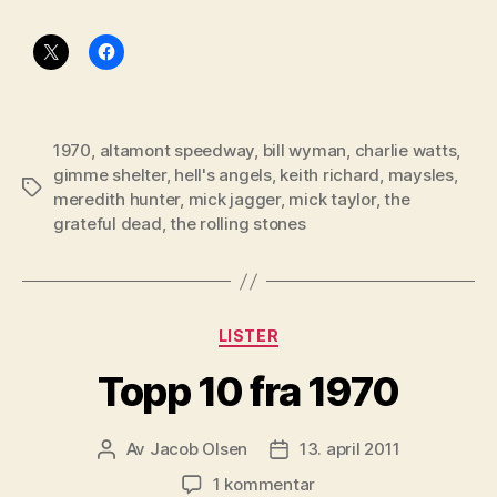
1970
,
altamont speedway
,
bill wyman
,
charlie watts
,
gimme shelter
,
hell's angels
,
keith richard
,
maysles
,
Stikkord
meredith hunter
,
mick jagger
,
mick taylor
,
the
grateful dead
,
the rolling stones
Kategorier
LISTER
Topp 10 fra 1970
Av
Jacob Olsen
13. april 2011
Innleggsforfatter
Publiseringsdato
til
1 kommentar