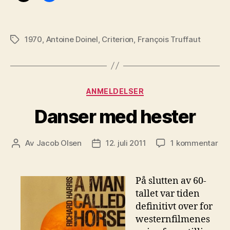
1970
,
Antoine Doinel
,
Criterion
,
François Truffaut
Stikkord
Kategorier
ANMELDELSER
Danser med hester
til
Av
Jacob Olsen
12. juli 2011
1 kommentar
Innleggsforfatter
Publiseringsdato
Da
me
hes
På slutten av 60-
tallet var tiden
definitivt over for
westernfilmenes