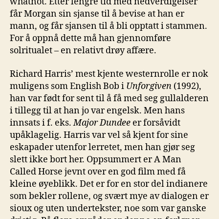
whatnot. Etter lengre tid med nedverdigelser
får Morgan sin sjanse til å bevise at han er
mann, og får sjansen til å bli opptatt i stammen.
For å oppnå dette må han gjennomføre
solritualet – en relativt drøy affære.
Richard Harris’ mest kjente westernrolle er nok
muligens som English Bob i
Unforgiven
(1992),
han var født for sent til å få med seg gullalderen
i tillegg til at han jo var engelsk. Men hans
innsats i f. eks.
Major Dundee
er forsåvidt
upåklagelig. Harris var vel så kjent for sine
eskapader utenfor lerretet, men han gjør seg
slett ikke bort her. Oppsummert er A Man
Called Horse jevnt over en god film med få
kleine øyeblikk. Det er for en stor del indianere
som bekler rollene, og svært mye av dialogen er
sioux og uten undertekster, noe som var ganske