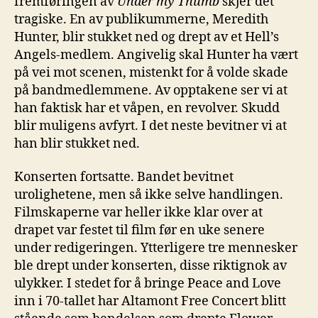
fremføringen av
Under my Thumb
skjer det
tragiske. En av publikummerne, Meredith
Hunter, blir stukket ned og drept av et Hell’s
Angels-medlem. Angivelig skal Hunter ha vært
på vei mot scenen, mistenkt for å volde skade
på bandmedlemmene. Av opptakene ser vi at
han faktisk har et våpen, en revolver. Skudd
blir muligens avfyrt. I det neste bevitner vi at
han blir stukket ned.
Konserten fortsatte. Bandet bevitnet
urolighetene, men så ikke selve handlingen.
Filmskaperne var heller ikke klar over at
drapet var festet til film før en uke senere
under redigeringen. Ytterligere tre mennesker
ble drept under konserten, disse riktignok av
ulykker. I stedet for å bringe Peace and Love
inn i 70-tallet har Altamont Free Concert blitt