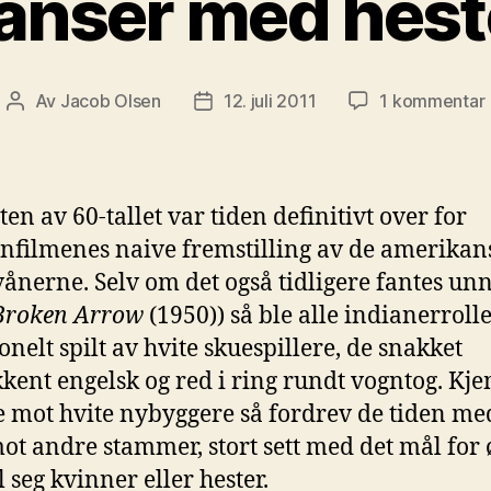
anser med hest
t
Av
Jacob Olsen
12. juli 2011
1 kommentar
Innleggsforfatter
Publiseringsdato
ten av 60-tallet var tiden definitivt over for
nfilmenes naive fremstilling av de amerikan
ånerne. Selv om det også tidligere fantes un
Broken Arrow
(1950)) så ble alle indianerroll
onelt spilt av hvite skuespillere, de snakket
kent engelsk og red i ring rundt vogntog. Kj
e mot hvite nybyggere så fordrev de tiden me
mot andre stammer, stort sett med det mål for 
l seg kvinner eller hester.