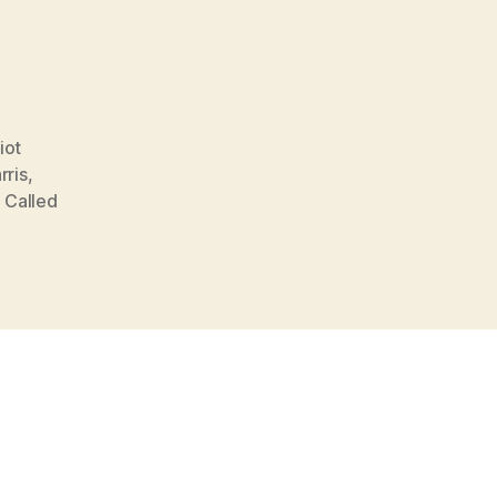
liot
rris
,
 Called