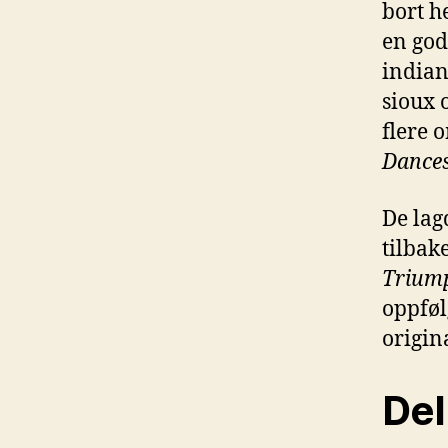
bort h
en god
indian
sioux 
flere 
Dance
De lag
tilbak
Triump
oppføl
origin
Del