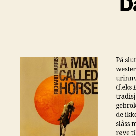
D
På slut
wester
urinnv
(f.eks
tradisj
gebrok
de ikk
slåss 
røve ti