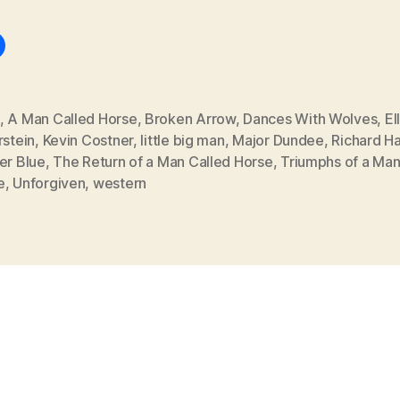
,
A Man Called Horse
,
Broken Arrow
,
Dances With Wolves
,
El
rstein
,
Kevin Costner
,
little big man
,
Major Dundee
,
Richard Ha
er Blue
,
The Return of a Man Called Horse
,
Triumphs of a Man
e
,
Unforgiven
,
western