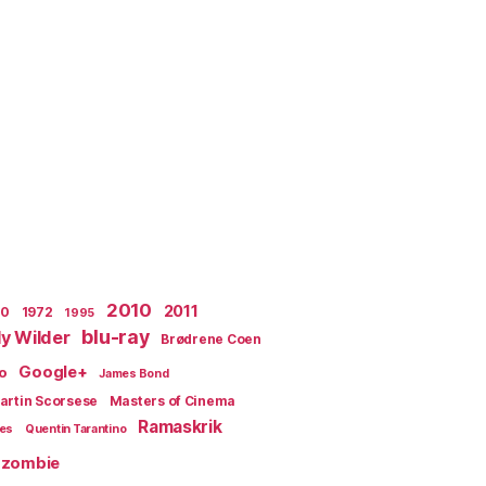
2010
2011
70
1972
1995
blu-ray
lly Wilder
Brødrene Coen
Google+
o
James Bond
artin Scorsese
Masters of Cinema
Ramaskrik
ges
Quentin Tarantino
zombie