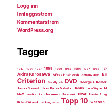
Logg inn
Innleggsstrøm
Kommentarstrøm
WordPress.org
Tagger
1959
1964
19
1947
1954
1957
1960
1963
1967
1968
Akira Kurosawa
Bi
Alfred Hitchcock
Anthony Mann
Criterion
DVD
George A. Romer
David Lynch
Jesus
James Stewart
Jean Pierre Melville
M
John Wayne
Paul Newman
Pixar
MoC
musikk
Peter Weir
Preston Stur
Topp 10
western
Richard Widmark
sint ung mann