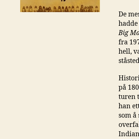
De mes
hadde 
Big M
fra 19
hell, 
ståsted
Histor
på 180
turen 
han et
som å 
overfal
Indian