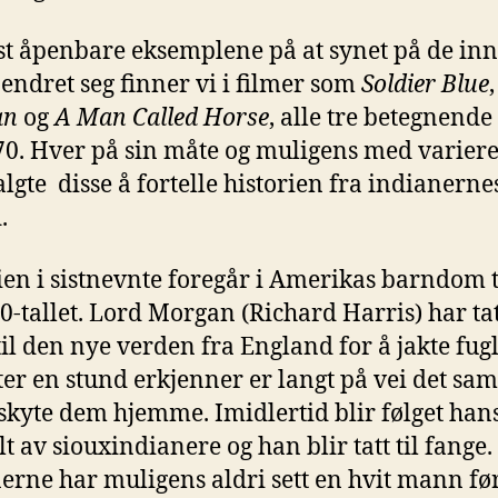
t åpenbare eksemplene på at synet på de inn
endret seg finner vi i filmer som
Soldier Blue
an
og
A Man Called Horse
, alle tre betegnende
70. Hver på sin måte og muligens med varier
valgte disse å fortelle historien fra indianerne
.
ien i sistnevnte foregår i Amerikas barndom t
0-tallet. Lord Morgan (Richard Harris) har ta
til den nye verden fra England for å jakte fugl
ter en stund erkjenner er langt på vei det s
skyte dem hjemme. Imidlertid blir følget han
t av siouxindianere og han blir tatt til fange.
erne har muligens aldri sett en hvit mann før