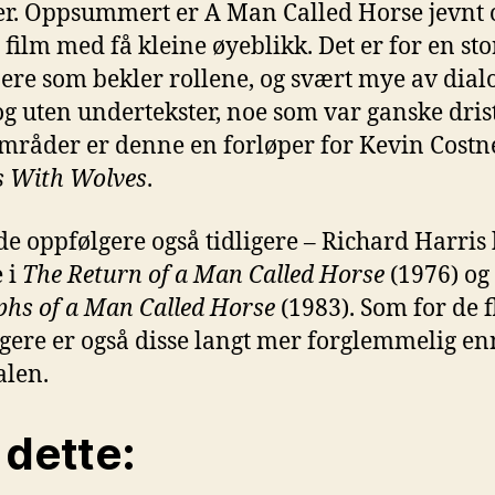
er. Oppsummert er A Man Called Horse jevnt 
 film med få kleine øyeblikk. Det er for en sto
ere som bekler rollene, og svært mye av dial
og uten undertekster, noe som var ganske drist
områder er denne en forløper for Kevin Costn
s With Wolves
.
de oppfølgere også tidligere – Richard Harri
e i
The Return of a Man Called Horse
(1976) og
hs of a Man Called Horse
(1983). Som for de f
gere er også disse langt mer forglemmelig en
alen.
 dette: