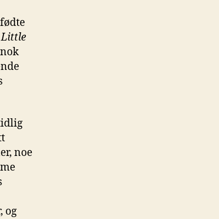
fødte
,
Little
 nok
ende
s
idlig
tt
er, noe
amme
s
, og