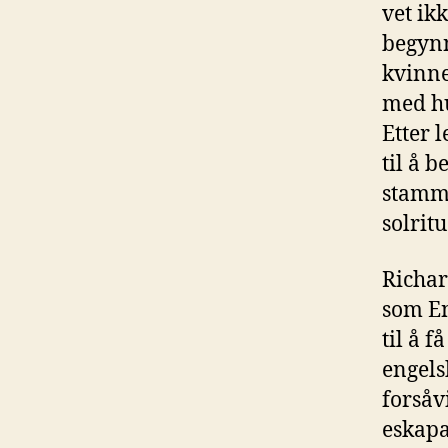
vet ik
begynn
kvinne
med hu
Etter 
til å b
stamme
solritu
Richar
som En
til å f
engels
forsåv
eskapa