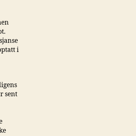
men
t.
sjanse
ptatt i
ligens
r sent
e
kke