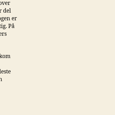
over
r del
ogen er
ig. På
ers
s kom
leste
n