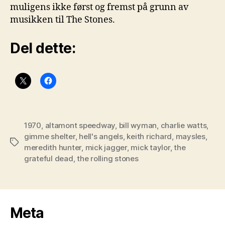
muligens ikke først og fremst på grunn av
musikken til The Stones.
Del dette:
1970
,
altamont speedway
,
bill wyman
,
charlie watts
,
gimme shelter
,
hell's angels
,
keith richard
,
maysles
,
Stikkord
meredith hunter
,
mick jagger
,
mick taylor
,
the
grateful dead
,
the rolling stones
Meta