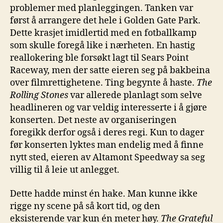
problemer med planleggingen. Tanken var
først å arrangere det hele i Golden Gate Park.
Dette krasjet imidlertid med en fotballkamp
som skulle foregå like i nærheten. En hastig
reallokering ble forsøkt lagt til Sears Point
Raceway, men der satte eieren seg på bakbeina
over filmrettighetene. Ting begynte å haste.
The
Rolling Stones
var allerede planlagt som selve
headlineren og var veldig interesserte i å gjøre
konserten. Det neste av organiseringen
foregikk derfor også i deres regi. Kun to dager
før konserten lyktes man endelig med å finne
nytt sted, eieren av Altamont Speedway sa seg
villig til å leie ut anlegget.
Dette hadde minst én hake. Man kunne ikke
rigge ny scene på så kort tid, og den
eksisterende var kun én meter høy.
The Grateful