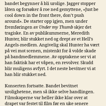
bandet begynner å bli urolige. Jagger stopper
låten og forsøker å roe ned gemyttene, «Just be
cool down in the front there, don’t push
around». De starter opp igjen, men under
fremføringen av
Under my Thumb
skjer det
tragiske. En av publikummerne, Meredith
Hunter, blir stukket ned og drept av et Hell’s
Angels-medlem. Angivelig skal Hunter ha vært
på vei mot scenen, mistenkt for å volde skade
på bandmedlemmene. Av opptakene ser vi at
han faktisk har et våpen, en revolver. Skudd
blir muligens avfyrt. I det neste bevitner vi at
han blir stukket ned.
Konserten fortsatte. Bandet bevitnet
urolighetene, men så ikke selve handlingen.
Filmskaperne var heller ikke klar over at
drapet var festet til film før en uke senere