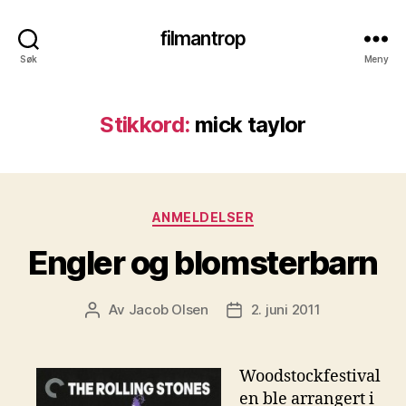
filmantrop
Søk
Meny
Stikkord:
mick taylor
Kategorier
ANMELDELSER
Engler og blomsterbarn
Av
Jacob Olsen
2. juni 2011
Innleggsforfatter
Publiseringsdato
Woodstockfestival
en ble arrangert i