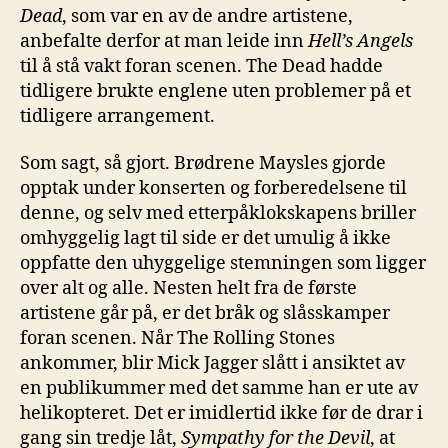
Dead
, som var en av de andre artistene,
anbefalte derfor at man leide inn
Hell’s Angels
til å stå vakt foran scenen. The Dead hadde
tidligere brukte englene uten problemer på et
tidligere arrangement.
Som sagt, så gjort. Brødrene Maysles gjorde
opptak under konserten og forberedelsene til
denne, og selv med etterpåklokskapens briller
omhyggelig lagt til side er det umulig å ikke
oppfatte den uhyggelige stemningen som ligger
over alt og alle. Nesten helt fra de første
artistene går på, er det bråk og slåsskamper
foran scenen. Når The Rolling Stones
ankommer, blir Mick Jagger slått i ansiktet av
en publikummer med det samme han er ute av
helikopteret. Det er imidlertid ikke før de drar i
gang sin tredje låt,
Sympathy for the Devil
, at