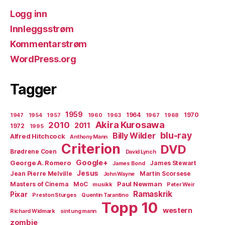
Logg inn
Innleggsstrøm
Kommentarstrøm
WordPress.org
Tagger
1959
1964
1970
1947
1954
1957
1960
1963
1967
1968
Akira Kurosawa
2010
2011
1972
1995
blu-ray
Billy Wilder
Alfred Hitchcock
Anthony Mann
Criterion
DVD
Brødrene Coen
David Lynch
Google+
George A. Romero
James Stewart
James Bond
Jesus
Jean Pierre Melville
Martin Scorsese
John Wayne
Paul Newman
Masters of Cinema
MoC
musikk
Peter Weir
Ramaskrik
Pixar
Preston Sturges
Quentin Tarantino
Topp 10
western
Richard Widmark
sint ung mann
zombie