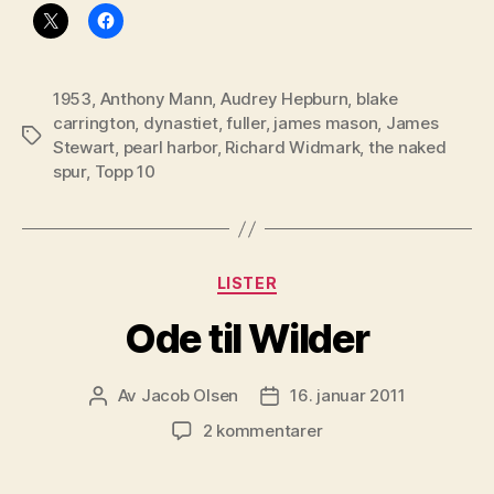
1953
,
Anthony Mann
,
Audrey Hepburn
,
blake
carrington
,
dynastiet
,
fuller
,
james mason
,
James
Stikkord
Stewart
,
pearl harbor
,
Richard Widmark
,
the naked
spur
,
Topp 10
Kategorier
LISTER
Ode til Wilder
Av
Jacob Olsen
16. januar 2011
Innleggsforfatter
Publiseringsdato
til
2 kommentarer
Ode
til