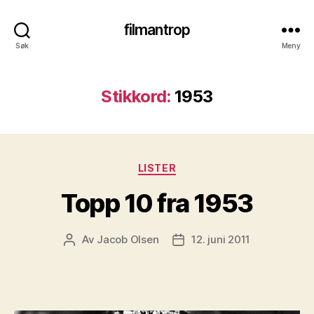
filmantrop
Søk
Meny
Stikkord:
1953
Kategorier
LISTER
Topp 10 fra 1953
Av
Jacob Olsen
12. juni 2011
Innleggsforfatter
Publiseringsdato