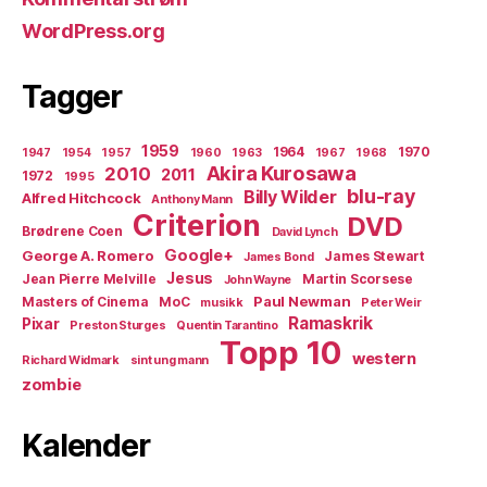
WordPress.org
Tagger
1959
1964
1970
1947
1954
1957
1960
1963
1967
1968
Akira Kurosawa
2010
2011
1972
1995
blu-ray
Billy Wilder
Alfred Hitchcock
Anthony Mann
Criterion
DVD
Brødrene Coen
David Lynch
Google+
George A. Romero
James Stewart
James Bond
Jesus
Jean Pierre Melville
Martin Scorsese
John Wayne
Paul Newman
Masters of Cinema
MoC
musikk
Peter Weir
Ramaskrik
Pixar
Preston Sturges
Quentin Tarantino
Topp 10
western
Richard Widmark
sint ung mann
zombie
Kalender