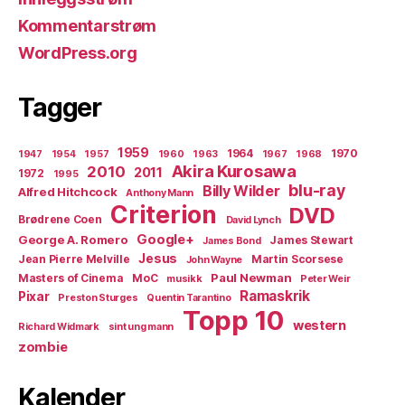
Kommentarstrøm
WordPress.org
Tagger
1959
1964
1970
1947
1954
1957
1960
1963
1967
1968
Akira Kurosawa
2010
2011
1972
1995
blu-ray
Billy Wilder
Alfred Hitchcock
Anthony Mann
Criterion
DVD
Brødrene Coen
David Lynch
Google+
George A. Romero
James Stewart
James Bond
Jesus
Jean Pierre Melville
Martin Scorsese
John Wayne
Paul Newman
Masters of Cinema
MoC
musikk
Peter Weir
Ramaskrik
Pixar
Preston Sturges
Quentin Tarantino
Topp 10
western
Richard Widmark
sint ung mann
zombie
Kalender