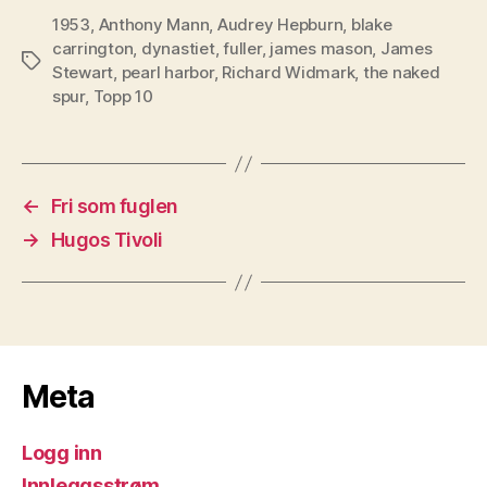
1953
,
Anthony Mann
,
Audrey Hepburn
,
blake
carrington
,
dynastiet
,
fuller
,
james mason
,
James
Stikkord
Stewart
,
pearl harbor
,
Richard Widmark
,
the naked
spur
,
Topp 10
←
Fri som fuglen
→
Hugos Tivoli
Meta
Logg inn
Innleggsstrøm