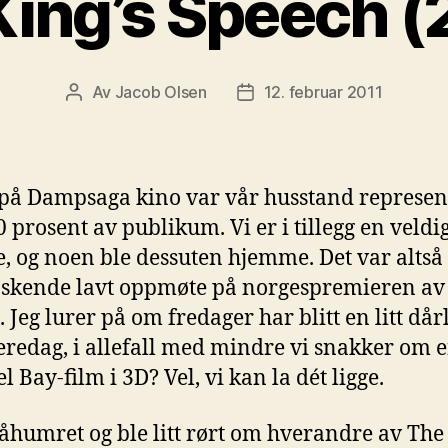
King’s Speech (
Av
Jacob Olsen
12. februar 2011
Innleggsforfatter
Publiseringsdato
2 på Dampsaga kino var vår husstand represen
 prosent av publikum. Vi er i tillegg en veldig
e, og noen ble dessuten hjemme. Det var altså 
skende lavt oppmøte på norgespremieren av
 Jeg lurer på om fredager har blitt en litt dår
redag, i allefall med mindre vi snakker om 
 Bay-film i 3D? Vel, vi kan la dét ligge.
åhumret og ble litt rørt om hverandre av The