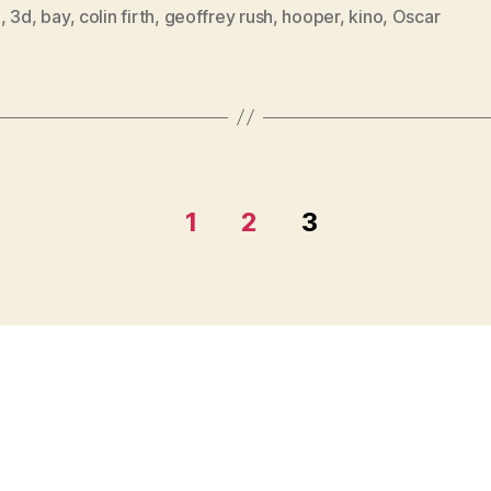
0
,
3d
,
bay
,
colin firth
,
geoffrey rush
,
hooper
,
kino
,
Oscar
1
2
3