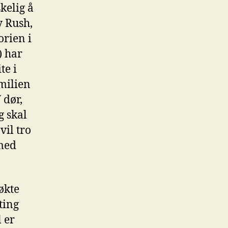
kelig å
y Rush,
orien i
) har
te i
amilien
 dør,
g skal
vil tro
 med
økte
ting
 er