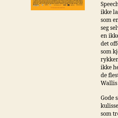
Speech
ikke l
som er
seg se
en ikk
det of
som kj
rykker
ikke h
de fle
Wallis
Gode s
kuliss
som tr