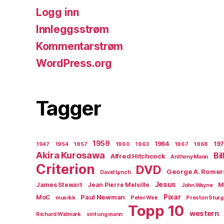
Logg inn
Innleggsstrøm
Kommentarstrøm
WordPress.org
Tagger
1959
1964
19
1947
1954
1957
1960
1963
1967
1968
Akira Kurosawa
Bi
Alfred Hitchcock
Anthony Mann
Criterion
DVD
George A. Romer
David Lynch
Jesus
James Stewart
Jean Pierre Melville
M
John Wayne
Paul Newman
Pixar
MoC
musikk
Peter Weir
Preston Stur
Topp 10
western
Richard Widmark
sint ung mann