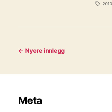
201
Stikkord
Sidepaginering
←
Nyere
innlegg
Meta