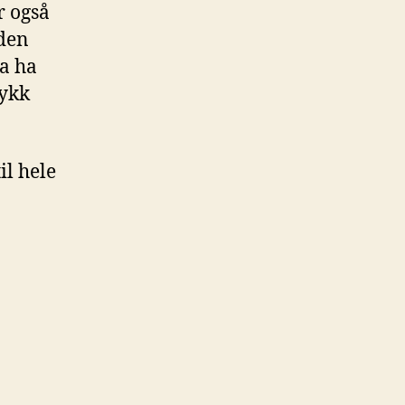
r også
iden
da ha
rykk
il hele