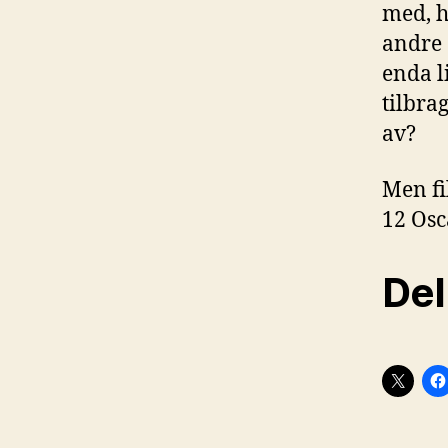
med, h
andre 
enda l
tilbra
av?
Men fi
12 Osc
Del