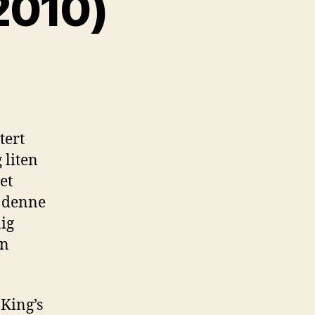
2010)
tert
 liten
et
 denne
lig
en
 King’s