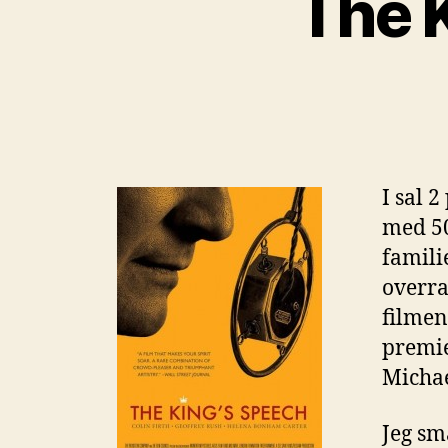
The 
I sal 
med 50
famili
overra
filmen.
premie
Michael
Jeg sm