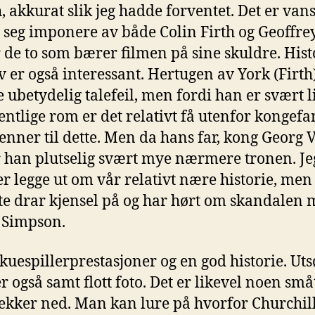
, akkurat slik jeg hadde forventet. Det er vans
a seg imponere av både Colin Firth og Geoffre
 de to som bærer filmen på sine skuldre. Hist
lv er også interessant. Hertugen av York (Firth
e ubetydelig talefeil, men fordi han er svært li
fentlige rom er det relativt få utenfor kongef
enner til dette. Men da hans far, kong Georg V
 han plutselig svært mye nærmere tronen. Je
er legge ut om vår relativt nære historie, men 
ste drar kjensel på og har hørt om skandalen
 Simpson.
kuespillerprestasjoner og en god historie. Uts
er også samt flott foto. Det er likevel noen små
ekker ned. Man kan lure på hvorfor Churchill