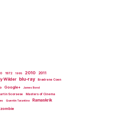
2010
2011
70
1972
1995
blu-ray
lly Wilder
Brødrene Coen
Google+
o
James Bond
artin Scorsese
Masters of Cinema
Ramaskrik
ges
Quentin Tarantino
zombie