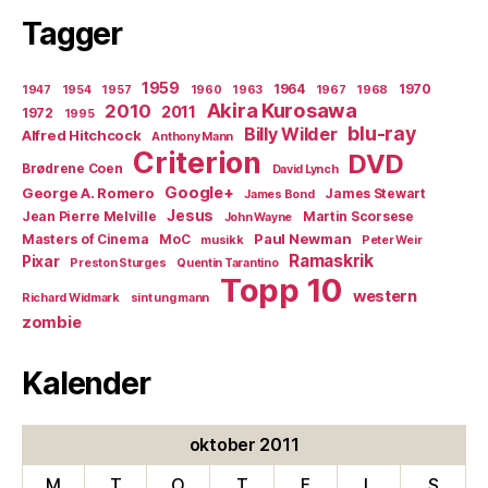
Tagger
1959
1964
1970
1947
1954
1957
1960
1963
1967
1968
Akira Kurosawa
2010
2011
1972
1995
blu-ray
Billy Wilder
Alfred Hitchcock
Anthony Mann
Criterion
DVD
Brødrene Coen
David Lynch
Google+
George A. Romero
James Stewart
James Bond
Jesus
Jean Pierre Melville
Martin Scorsese
John Wayne
Paul Newman
Masters of Cinema
MoC
musikk
Peter Weir
Ramaskrik
Pixar
Preston Sturges
Quentin Tarantino
Topp 10
western
Richard Widmark
sint ung mann
zombie
Kalender
oktober 2011
M
T
O
T
F
L
S