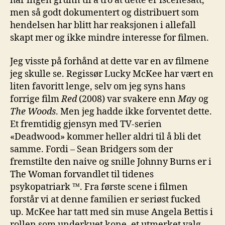
har ingen grunn til å tro at dette er iscenesatt,
men så godt dokumentert og distribuert som
hendelsen har blitt har reaksjonen i allefall
skapt mer og ikke mindre interesse for filmen.
Jeg visste på forhånd at dette var en av filmene
jeg skulle se. Regissør Lucky McKee har vært en
liten favoritt lenge, selv om jeg syns hans
forrige film
Red
(2008) var svakere enn
May
og
The Woods
. Men jeg hadde ikke forventet dette.
Et fremtidig gjensyn med TV-serien
«Deadwood» kommer heller aldri til å bli det
samme. Fordi – Sean Bridgers som der
fremstilte den naive og snille Johnny Burns er i
The Woman forvandlet til tidenes
psykopatriark ™. Fra første scene i filmen
forstår vi at denne familien er seriøst fucked
up. McKee har tatt med sin muse Angela Bettis i
rollen som underkuet kone, et utmerket valg,