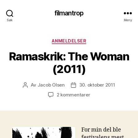
filmantrop
Søk
Meny
Kategorier
ANMELDELSER
Ramaskrik: The Woman
(2011)
Av
Jacob Olsen
30. oktober 2011
Innleggsforfatter
Publiseringsdato
til
2 kommentarer
Ramaskrik:
The
Woman
(2011)
For min del ble
festivalens mest