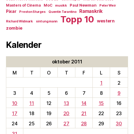
Paul Newman
Masters of Cinema
MoC
musikk
Peter Weir
Ramaskrik
Pixar
Preston Sturges
Quentin Tarantino
Topp 10
western
Richard Widmark
sint ung mann
zombie
Kalender
oktober 2011
M
T
O
T
F
L
S
1
2
3
4
5
6
7
8
9
10
11
12
13
14
15
16
17
18
19
20
21
22
23
24
25
26
27
28
29
30
31