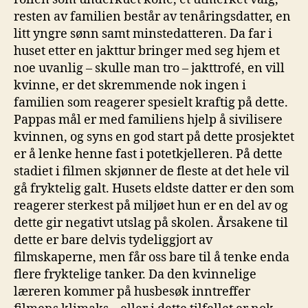
resten av familien består av tenåringsdatter, en
litt yngre sønn samt minstedatteren. Da far i
huset etter en jakttur bringer med seg hjem et
noe uvanlig – skulle man tro – jakttrofé, en vill
kvinne, er det skremmende nok ingen i
familien som reagerer spesielt kraftig på dette.
Pappas mål er med familiens hjelp å sivilisere
kvinnen, og syns en god start på dette prosjektet
er å lenke henne fast i potetkjelleren. På dette
stadiet i filmen skjønner de fleste at det hele vil
gå fryktelig galt. Husets eldste datter er den som
reagerer sterkest på miljøet hun er en del av og
dette gir negativt utslag på skolen. Årsakene til
dette er bare delvis tydeliggjort av
filmskaperne, men får oss bare til å tenke enda
flere fryktelige tanker. Da den kvinnelige
læreren kommer på husbesøk inntreffer