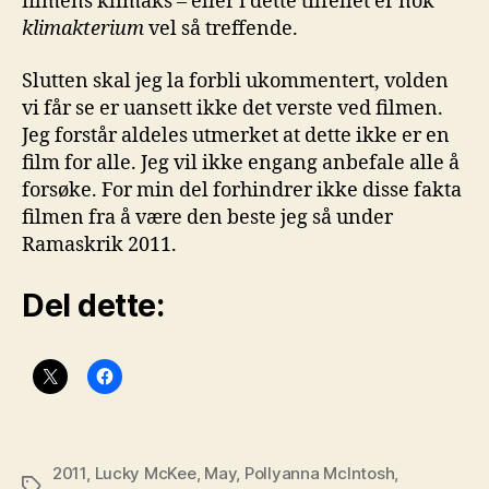
filmens klimaks – eller i dette tilfellet er nok
klimakterium
vel så treffende.
Slutten skal jeg la forbli ukommentert, volden
vi får se er uansett ikke det verste ved filmen.
Jeg forstår aldeles utmerket at dette ikke er en
film for alle. Jeg vil ikke engang anbefale alle å
forsøke. For min del forhindrer ikke disse fakta
filmen fra å være den beste jeg så under
Ramaskrik 2011.
Del dette:
2011
,
Lucky McKee
,
May
,
Pollyanna McIntosh
,
Stikkord