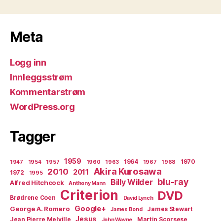
Meta
Logg inn
Innleggsstrøm
Kommentarstrøm
WordPress.org
Tagger
1959
1964
1970
1947
1954
1957
1960
1963
1967
1968
Akira Kurosawa
2010
2011
1972
1995
blu-ray
Billy Wilder
Alfred Hitchcock
Anthony Mann
Criterion
DVD
Brødrene Coen
David Lynch
Google+
George A. Romero
James Stewart
James Bond
Jesus
Jean Pierre Melville
Martin Scorsese
John Wayne