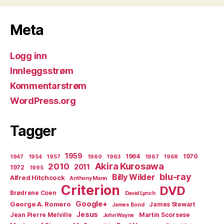
Meta
Logg inn
Innleggsstrøm
Kommentarstrøm
WordPress.org
Tagger
1959
1964
1970
1947
1954
1957
1960
1963
1967
1968
Akira Kurosawa
2010
2011
1972
1995
blu-ray
Billy Wilder
Alfred Hitchcock
Anthony Mann
Criterion
DVD
Brødrene Coen
David Lynch
Google+
George A. Romero
James Stewart
James Bond
Jesus
Jean Pierre Melville
Martin Scorsese
John Wayne