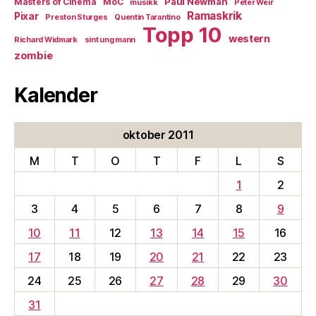
Paul Newman
Masters of Cinema
MoC
musikk
Peter Weir
Ramaskrik
Pixar
Preston Sturges
Quentin Tarantino
Topp 10
western
Richard Widmark
sint ung mann
zombie
Kalender
oktober 2011
M
T
O
T
F
L
S
1
2
3
4
5
6
7
8
9
10
11
12
13
14
15
16
17
18
19
20
21
22
23
24
25
26
27
28
29
30
31