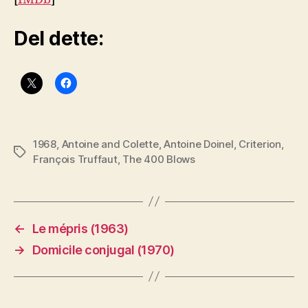
Del dette:
1968
,
Antoine and Colette
,
Antoine Doinel
,
Criterion
,
Stikkord
François Truffaut
,
The 400 Blows
←
Le mépris (1963)
→
Domicile conjugal (1970)