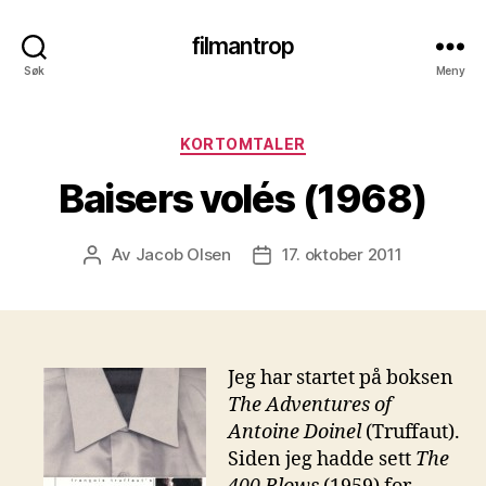
filmantrop
Søk
Meny
Kategorier
KORTOMTALER
Baisers volés (1968)
Av
Jacob Olsen
17. oktober 2011
Innleggsforfatter
Publiseringsdato
Jeg har startet på boksen
The Adventures of
Antoine Doinel
(Truffaut).
Siden jeg hadde sett
The