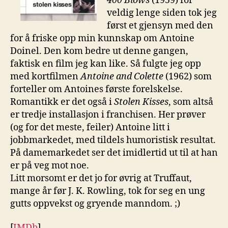
400 Blows
(1959) for
veldig lenge siden tok jeg
først et gjensyn med den
for å friske opp min kunnskap om Antoine
Doinel. Den kom bedre ut denne gangen,
faktisk en film jeg kan like. Så fulgte jeg opp
med kortfilmen
Antoine and Colette
(1962) som
forteller om Antoines første forelskelse.
Romantikk er det også i
Stolen Kisses
, som altså
er tredje installasjon i franchisen. Her prøver
(og for det meste, feiler) Antoine litt i
jobbmarkedet, med tildels humoristisk resultat.
På damemarkedet ser det imidlertid ut til at han
er på veg mot noe.
Litt morsomt er det jo for øvrig at Truffaut,
mange år før J. K. Rowling, tok for seg en ung
gutts oppvekst og gryende manndom. ;)
[
IMDb
]