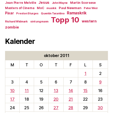
Jesus
Jean Pierre Melville
Martin Scorsese
John Wayne
Paul Newman
Masters of Cinema
MoC
musikk
Peter Weir
Ramaskrik
Pixar
Preston Sturges
Quentin Tarantino
Topp 10
western
Richard Widmark
sint ung mann
zombie
Kalender
oktober 2011
M
T
O
T
F
L
S
1
2
3
4
5
6
7
8
9
10
11
12
13
14
15
16
17
18
19
20
21
22
23
24
25
26
27
28
29
30