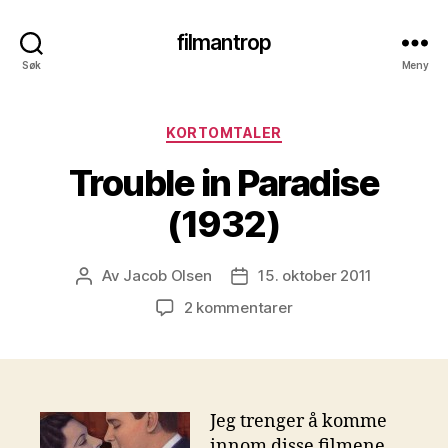
filmantrop
Søk
Meny
Kategorier
KORTOMTALER
Trouble in Paradise
(1932)
Av
Jacob Olsen
15. oktober 2011
Innleggsforfatter
Publiseringsdato
til
2 kommentarer
Trouble
in
Paradise
(1932)
Jeg trenger å komme
innom disse filmene