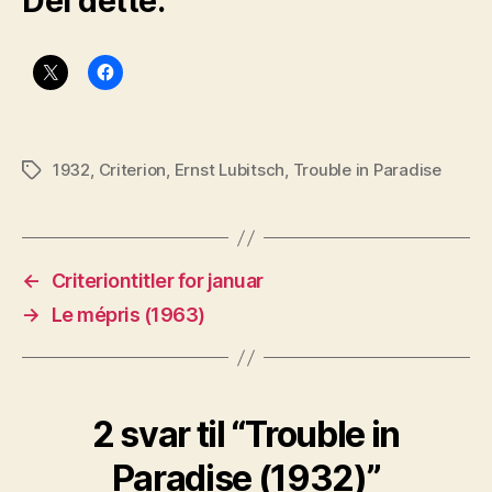
Del dette:
1932
,
Criterion
,
Ernst Lubitsch
,
Trouble in Paradise
Stikkord
←
Criteriontitler for januar
→
Le mépris (1963)
2 svar til “Trouble in
Paradise (1932)”