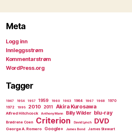
Meta
Logg inn
Innleggsstrøm
Kommentarstrøm
WordPress.org
Tagger
1959
1964
1970
1947
1954
1957
1960
1963
1967
1968
Akira Kurosawa
2010
2011
1972
1995
blu-ray
Billy Wilder
Alfred Hitchcock
Anthony Mann
Criterion
DVD
Brødrene Coen
David Lynch
Google+
George A. Romero
James Stewart
James Bond