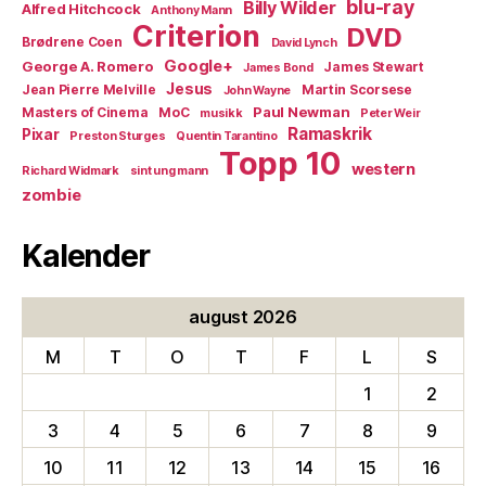
blu-ray
Billy Wilder
Alfred Hitchcock
Anthony Mann
Criterion
DVD
Brødrene Coen
David Lynch
Google+
George A. Romero
James Stewart
James Bond
Jesus
Jean Pierre Melville
Martin Scorsese
John Wayne
Paul Newman
Masters of Cinema
MoC
musikk
Peter Weir
Ramaskrik
Pixar
Preston Sturges
Quentin Tarantino
Topp 10
western
Richard Widmark
sint ung mann
zombie
Kalender
august 2026
M
T
O
T
F
L
S
1
2
3
4
5
6
7
8
9
10
11
12
13
14
15
16