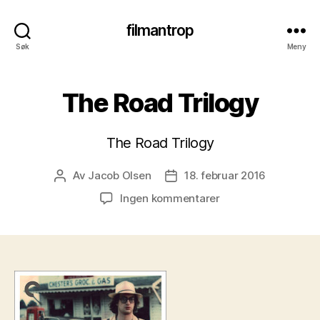
filmantrop
Søk
Meny
The Road Trilogy
The Road Trilogy
Av
Jacob Olsen
18. februar 2016
Innleggsforfatter
Publiseringsdato
til
Ingen kommentarer
The
Road
Trilogy