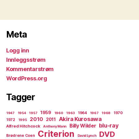
Meta
Logg inn
Innleggsstrøm
Kommentarstrøm
WordPress.org
Tagger
1959
1964
1970
1947
1954
1957
1960
1963
1967
1968
Akira Kurosawa
2010
2011
1972
1995
blu-ray
Billy Wilder
Alfred Hitchcock
Anthony Mann
Criterion
DVD
Brødrene Coen
David Lynch