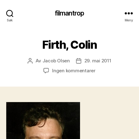
filmantrop
Søk
Meny
Firth, Colin
Av
Jacob Olsen
29. mai 2011
Innleggsforfatter
Publiseringsdato
til
Ingen kommentarer
Firth,
Colin