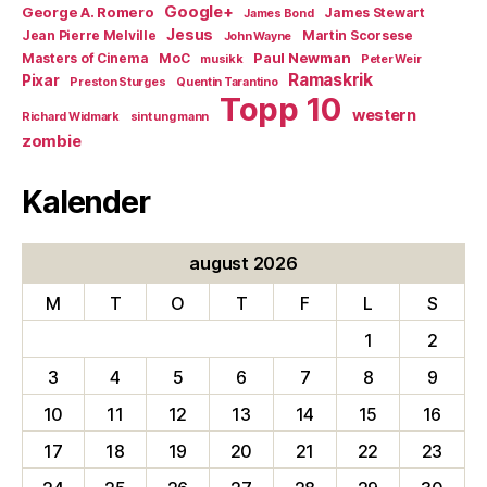
Google+
George A. Romero
James Stewart
James Bond
Jesus
Jean Pierre Melville
Martin Scorsese
John Wayne
Paul Newman
Masters of Cinema
MoC
musikk
Peter Weir
Ramaskrik
Pixar
Preston Sturges
Quentin Tarantino
Topp 10
western
Richard Widmark
sint ung mann
zombie
Kalender
august 2026
M
T
O
T
F
L
S
1
2
3
4
5
6
7
8
9
10
11
12
13
14
15
16
17
18
19
20
21
22
23