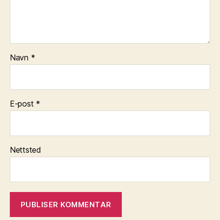
Navn
*
E-post
*
Nettsted