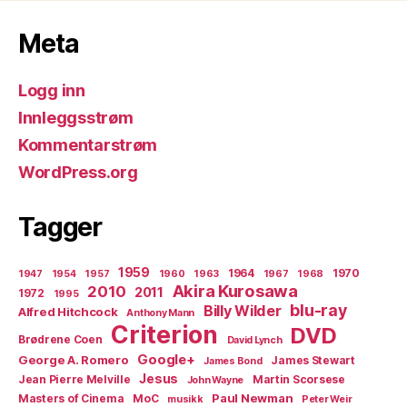
Meta
Logg inn
Innleggsstrøm
Kommentarstrøm
WordPress.org
Tagger
1959
1964
1970
1947
1954
1957
1960
1963
1967
1968
Akira Kurosawa
2010
2011
1972
1995
blu-ray
Billy Wilder
Alfred Hitchcock
Anthony Mann
Criterion
DVD
Brødrene Coen
David Lynch
Google+
George A. Romero
James Stewart
James Bond
Jesus
Jean Pierre Melville
Martin Scorsese
John Wayne
Paul Newman
Masters of Cinema
MoC
musikk
Peter Weir