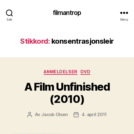
filmantrop
Søk
Meny
Stikkord:
konsentrasjonsleir
Kategorier
ANMELDELSER
DVD
A Film Unfinished
(2010)
Av
Jacob Olsen
4. april 2011
Innleggsforfatter
Publiseringsdato