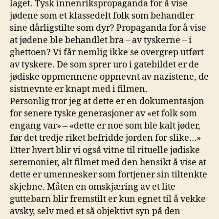
laget. Tysk innenrikspropaganda for å vise
jødene som et klassedelt folk som behandler
sine dårligstilte som dyr? Propaganda for å vise
at jødene ble behandlet bra – av tyskerne – i
ghettoen? Vi får nemlig ikke se overgrep utført
av tyskere. De som sprer uro i gatebildet er de
jødiske oppmennene oppnevnt av nazistene, de
sistnevnte er knapt med i filmen.
Personlig tror jeg at dette er en dokumentasjon
for senere tyske generasjoner av «et folk som
engang var» – «dette er noe som ble kalt jøder,
før det tredje riket befridde jorden for slike…»
Etter hvert blir vi også vitne til rituelle jødiske
seremonier, alt filmet med den hensikt å vise at
dette er umennesker som fortjener sin tiltenkte
skjebne. Måten en omskjæring av et lite
guttebarn blir fremstilt er kun egnet til å vekke
avsky, selv med et så objektivt syn på den