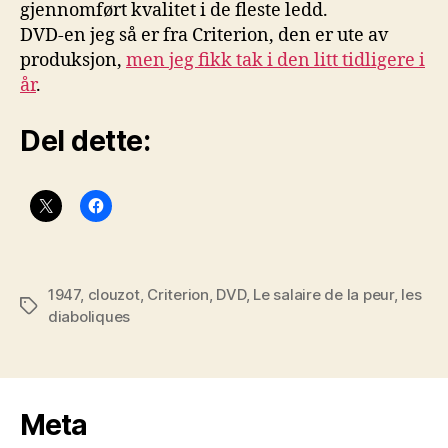
gjennomført kvalitet i de fleste ledd.
DVD-en jeg så er fra Criterion, den er ute av
produksjon,
men jeg fikk tak i den litt tidligere i
år
.
Del dette:
1947
,
clouzot
,
Criterion
,
DVD
,
Le salaire de la peur
,
les
Stikkord
diaboliques
Meta