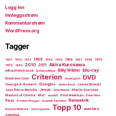
Logg inn
Innleggsstrøm
Kommentarstrøm
WordPress.org
Tagger
1959
1964
1970
1947
1954
1957
1960
1963
1967
1968
Akira Kurosawa
2010
2011
1972
1995
blu-ray
Billy Wilder
Alfred Hitchcock
Anthony Mann
Criterion
DVD
Brødrene Coen
David Lynch
Google+
George A. Romero
James Stewart
James Bond
Jesus
Jean Pierre Melville
Martin Scorsese
John Wayne
Paul Newman
Masters of Cinema
MoC
musikk
Peter Weir
Ramaskrik
Pixar
Preston Sturges
Quentin Tarantino
Topp 10
western
Richard Widmark
sint ung mann
zombie