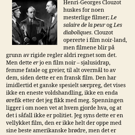
Henri-Georges Clouzot
huskes for noen
mesterlige filmer;
Le
salaire de la peur
og
Les
diaboliques
. Clouzot
opererte i film noir-land,
men filmene blir på
grunn av rigide regler aldri regnet som det.
Men dette
er
jo en film noir – sjalusidrap,
femme fatale og greier, til alt overmål to av
dem, siden dette er en fransk film. Den har
imidlertid et ganske spesielt særpreg, det vises
ikke en eneste voldshandling, ikke en enda
ørefik etter det jeg fikk med meg. Spenningen
ligger i om noen vet at hvem gjorde hva, og at
det i såfall ikke er politiet. Jeg syns dette er en
vellykket film, den er ikke helt der oppe med
sine beste amerikanske brødre, men det er