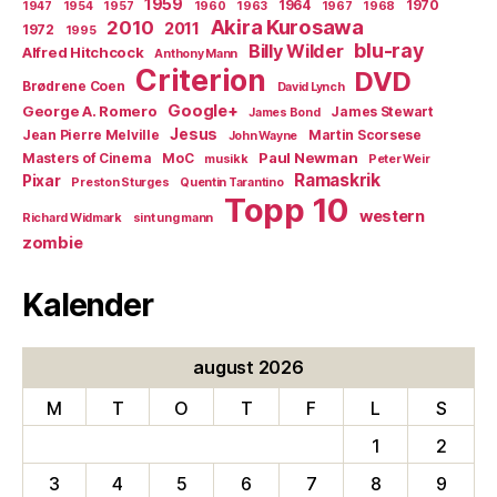
1959
1964
1970
1947
1954
1957
1960
1963
1967
1968
Akira Kurosawa
2010
2011
1972
1995
blu-ray
Billy Wilder
Alfred Hitchcock
Anthony Mann
Criterion
DVD
Brødrene Coen
David Lynch
Google+
George A. Romero
James Stewart
James Bond
Jesus
Jean Pierre Melville
Martin Scorsese
John Wayne
Paul Newman
Masters of Cinema
MoC
musikk
Peter Weir
Ramaskrik
Pixar
Preston Sturges
Quentin Tarantino
Topp 10
western
Richard Widmark
sint ung mann
zombie
Kalender
august 2026
M
T
O
T
F
L
S
1
2
3
4
5
6
7
8
9