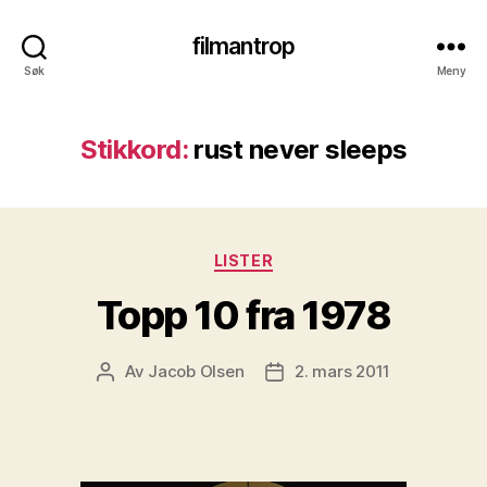
filmantrop
Søk
Meny
Stikkord:
rust never sleeps
Kategorier
LISTER
Topp 10 fra 1978
Av
Jacob Olsen
2. mars 2011
Innleggsforfatter
Publiseringsdato