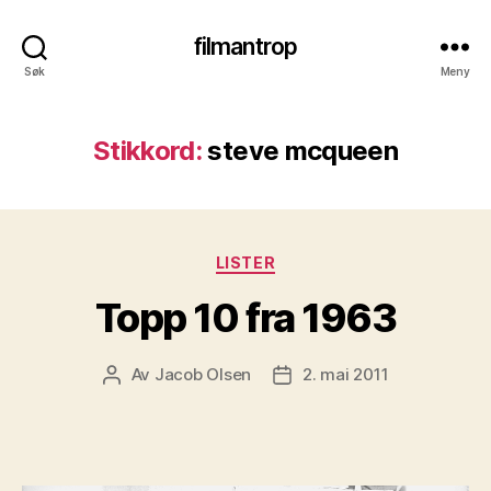
filmantrop
Søk
Meny
Stikkord:
steve mcqueen
Kategorier
LISTER
Topp 10 fra 1963
Av
Jacob Olsen
2. mai 2011
Innleggsforfatter
Publiseringsdato