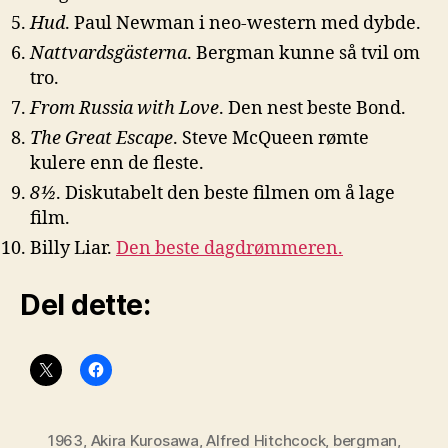
Hud
. Paul Newman i neo-western med dybde.
Nattvardsgästerna
. Bergman kunne så tvil om
tro.
From Russia with Love
. Den nest beste Bond.
The Great Escape
. Steve McQueen rømte
kulere enn de fleste.
8½
. Diskutabelt den beste filmen om å lage
film.
Billy Liar.
Den beste dagdrømmeren.
Del dette:
1963
,
Akira Kurosawa
,
Alfred Hitchcock
,
bergman
,