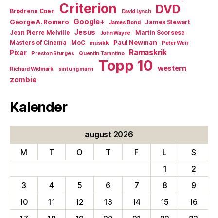
Criterion
DVD
Brødrene Coen
David Lynch
Google+
George A. Romero
James Stewart
James Bond
Jesus
Jean Pierre Melville
Martin Scorsese
John Wayne
Paul Newman
Masters of Cinema
MoC
musikk
Peter Weir
Ramaskrik
Pixar
Preston Sturges
Quentin Tarantino
Topp 10
western
Richard Widmark
sint ung mann
zombie
Kalender
august 2026
M
T
O
T
F
L
S
1
2
3
4
5
6
7
8
9
10
11
12
13
14
15
16