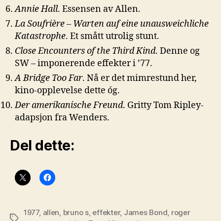
Annie Hall
. Essensen av Allen.
La Soufrière – Warten auf eine unausweichliche
Katastrophe
. Et smått utrolig stunt.
Close Encounters of the Third Kind
. Denne og
SW – imponerende effekter i ’77.
A Bridge Too Far
. Nå er det mimrestund her,
kino-opplevelse dette óg.
Der amerikanische Freund
. Gritty Tom Ripley-
adapsjon fra Wenders.
Del dette:
1977
,
allen
,
bruno s
,
effekter
,
James Bond
,
roger
Stikkord