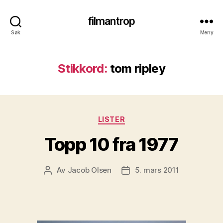
filmantrop
Søk
Meny
Stikkord:
tom ripley
Kategorier
LISTER
Topp 10 fra 1977
Av
Jacob Olsen
5. mars 2011
Innleggsforfatter
Publiseringsdato