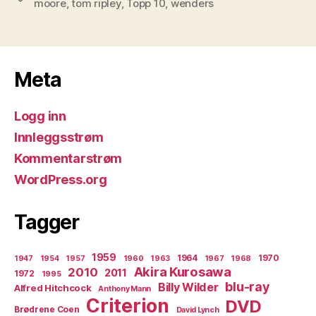
moore
,
tom ripley
,
Topp 10
,
wenders
Meta
Logg inn
Innleggsstrøm
Kommentarstrøm
WordPress.org
Tagger
1959
1964
1970
1947
1954
1957
1960
1963
1967
1968
Akira Kurosawa
2010
2011
1972
1995
blu-ray
Billy Wilder
Alfred Hitchcock
Anthony Mann
Criterion
DVD
Brødrene Coen
David Lynch