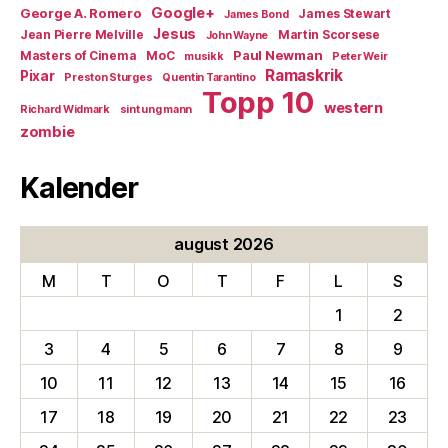
Google+
George A. Romero
James Stewart
James Bond
Jesus
Jean Pierre Melville
Martin Scorsese
John Wayne
Paul Newman
Masters of Cinema
MoC
musikk
Peter Weir
Ramaskrik
Pixar
Preston Sturges
Quentin Tarantino
Topp 10
western
Richard Widmark
sint ung mann
zombie
Kalender
august 2026
M
T
O
T
F
L
S
1
2
3
4
5
6
7
8
9
10
11
12
13
14
15
16
17
18
19
20
21
22
23