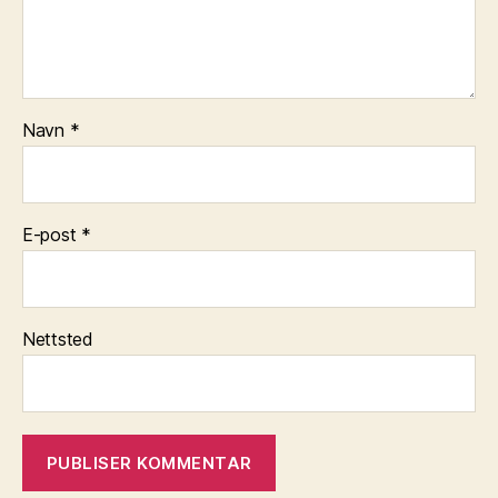
Navn
*
E-post
*
Nettsted