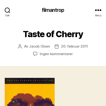
filmantrop
Søk
Meny
Taste of Cherry
Av
Jacob Olsen
20. februar 2011
Innleggsforfatter
Publiseringsdato
til
Ingen kommentarer
Taste
of
Cherry