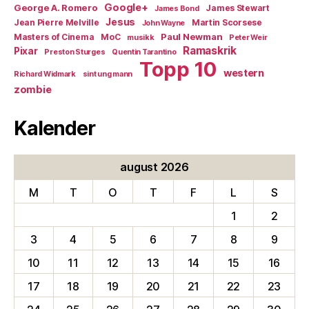
Google+
George A. Romero
James Stewart
James Bond
Jesus
Jean Pierre Melville
Martin Scorsese
John Wayne
Paul Newman
Masters of Cinema
MoC
musikk
Peter Weir
Ramaskrik
Pixar
Preston Sturges
Quentin Tarantino
Topp 10
western
Richard Widmark
sint ung mann
zombie
Kalender
august 2026
M
T
O
T
F
L
S
1
2
3
4
5
6
7
8
9
10
11
12
13
14
15
16
17
18
19
20
21
22
23