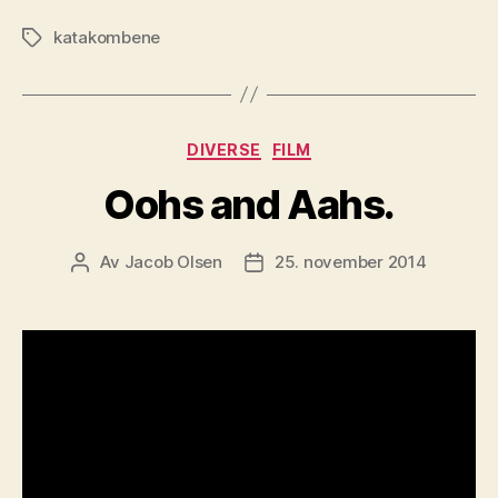
katakombene
Stikkord
Kategorier
DIVERSE
FILM
Oohs and Aahs.
Av
Jacob Olsen
25. november 2014
Innleggsforfatter
Publiseringsdato