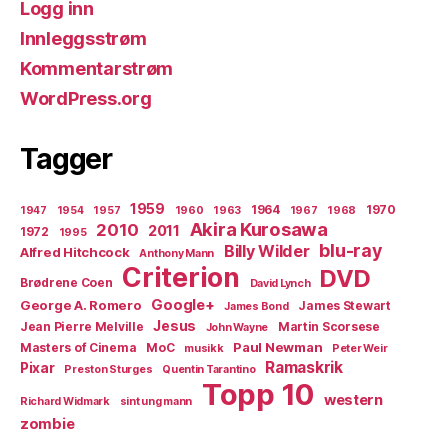
Logg inn
Innleggsstrøm
Kommentarstrøm
WordPress.org
Tagger
1959
1964
1970
1947
1954
1957
1960
1963
1967
1968
Akira Kurosawa
2010
2011
1972
1995
blu-ray
Billy Wilder
Alfred Hitchcock
Anthony Mann
Criterion
DVD
Brødrene Coen
David Lynch
Google+
George A. Romero
James Stewart
James Bond
Jesus
Jean Pierre Melville
Martin Scorsese
John Wayne
Paul Newman
Masters of Cinema
MoC
musikk
Peter Weir
Ramaskrik
Pixar
Preston Sturges
Quentin Tarantino
Topp 10
western
Richard Widmark
sint ung mann
zombie