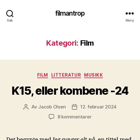
filmantrop
Søk
Meny
Kategori:
Film
Kategorier
FILM
LITTERATUR
MUSIKK
K15, eller kombene -24
Av
Jacob Olsen
12. februar 2024
Innleggsforfatter
Publiseringsdato
til
8 kommentarer
K15,
eller
kombene
Det begynte med
Jeg synger alt nå
, en tittel med