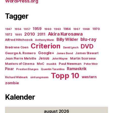
WordPress.org
Tagger
1959
1964
1970
1947
1954
1957
1960
1963
1967
1968
Akira Kurosawa
2010
2011
1972
1995
blu-ray
Billy Wilder
Alfred Hitchcock
Anthony Mann
Criterion
DVD
Brødrene Coen
David Lynch
Google+
George A. Romero
James Stewart
James Bond
Jesus
Jean Pierre Melville
Martin Scorsese
John Wayne
Paul Newman
Masters of Cinema
MoC
musikk
Peter Weir
Ramaskrik
Pixar
Preston Sturges
Quentin Tarantino
Topp 10
western
Richard Widmark
sint ung mann
zombie
Kalender
august 2026