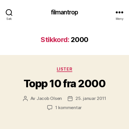
filmantrop
Søk
Meny
Stikkord:
2000
Kategorier
LISTER
Topp 10 fra 2000
Av
Jacob Olsen
25. januar 2011
Innleggsforfatter
Publiseringsdato
til
1 kommentar
Topp
10
fra