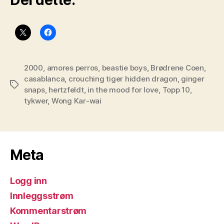
Del dette:
2000
,
amores perros
,
beastie boys
,
Brødrene Coen
,
casablanca
,
crouching tiger hidden dragon
,
ginger
Stikkord
snaps
,
hertzfeldt
,
in the mood for love
,
Topp 10
,
tykwer
,
Wong Kar-wai
Meta
Logg inn
Innleggsstrøm
Kommentarstrøm