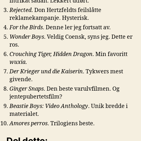
intrikat sådan. Lekkert utført.
Rejected
. Don Hertzfeldts feilslåtte
reklamekampanje. Hysterisk.
For the Birds
. Denne ler jeg fortsatt av.
Wonder Boys
. Veldig Coensk, syns jeg. Dette er
ros.
Crouching Tiger, Hidden Dragon
. Min favoritt
wuxia
.
Der Krieger und die Kaiserin
. Tykwers mest
givende.
Ginger Snaps
. Den beste varulvfilmen. Og
jentepubertetsfilm?
Beastie Boys: Video Anthology
. Unik bredde i
materialet.
Amores perros
. Trilogiens beste.