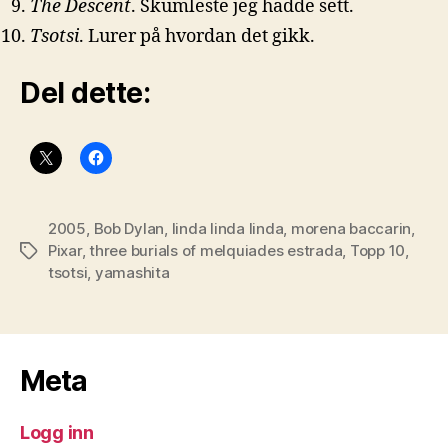
The Descent
. Skumleste jeg hadde sett.
Tsotsi
. Lurer på hvordan det gikk.
Del dette:
2005
,
Bob Dylan
,
linda linda linda
,
morena baccarin
,
Pixar
,
three burials of melquiades estrada
,
Topp 10
,
Stikkord
tsotsi
,
yamashita
Meta
Logg inn