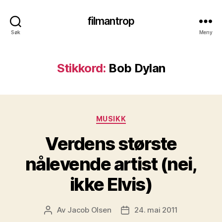
filmantrop
Søk
Meny
Stikkord:
Bob Dylan
Kategorier
MUSIKK
Verdens største
nålevende artist (nei,
ikke Elvis)
Av
Jacob Olsen
24. mai 2011
Innleggsforfatter
Publiseringsdato