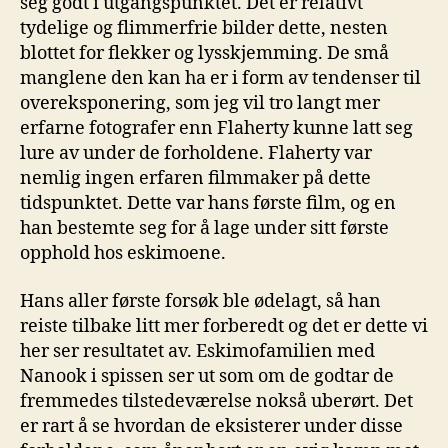
seg godt i utgangspunktet. Det er relativt
tydelige og flimmerfrie bilder dette, nesten
blottet for flekker og lysskjemming. De små
manglene den kan ha er i form av tendenser til
overeksponering, som jeg vil tro langt mer
erfarne fotografer enn Flaherty kunne latt seg
lure av under de forholdene. Flaherty var
nemlig ingen erfaren filmmaker på dette
tidspunktet. Dette var hans første film, og en
han bestemte seg for å lage under sitt første
opphold hos eskimoene.
Hans aller første forsøk ble ødelagt, så han
reiste tilbake litt mer forberedt og det er dette vi
her ser resultatet av. Eskimofamilien med
Nanook i spissen ser ut som om de godtar de
fremmedes tilstedeværelse nokså uberørt. Det
er rart å se hvordan de eksisterer under disse