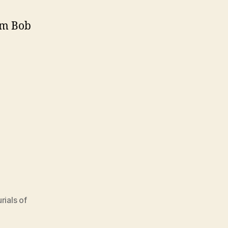
om Bob
rials of