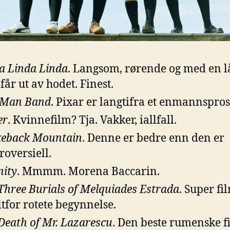
a Linda Linda
. Langsom, rørende og med en 
 får ut av hodet. Finest.
 Man Band
. Pixar er langtifra et enmannspros
er
. Kvinnefilm? Tja. Vakker, iallfall.
eback Mountain
. Denne er bedre enn den er
roversiell.
nity
. Mmmm. Morena Baccarin.
Three Burials of Melquiades Estrada
. Super f
ltfor rotete begynnelse.
Death of Mr. Lazarescu
. Den beste rumenske 