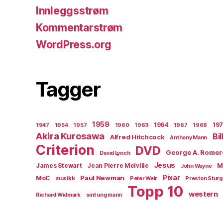
Innleggsstrøm
Kommentarstrøm
WordPress.org
Tagger
1959
1964
19
1947
1954
1957
1960
1963
1967
1968
Akira Kurosawa
Bi
Alfred Hitchcock
Anthony Mann
Criterion
DVD
George A. Romer
David Lynch
Jesus
James Stewart
Jean Pierre Melville
M
John Wayne
Paul Newman
Pixar
MoC
musikk
Peter Weir
Preston Stur
Topp 10
western
Richard Widmark
sint ung mann