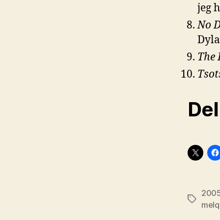
jeg h
No D
Dyla
The 
Tsot
Del
200
Stikkord
melq