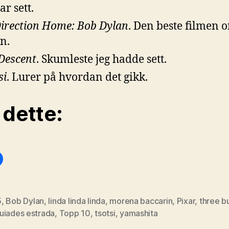
ar sett.
irection Home: Bob Dylan
. Den beste filmen 
n.
Descent
. Skumleste jeg hadde sett.
si
. Lurer på hvordan det gikk.
 dette:
5
,
Bob Dylan
,
linda linda linda
,
morena baccarin
,
Pixar
,
three bu
uiades estrada
,
Topp 10
,
tsotsi
,
yamashita