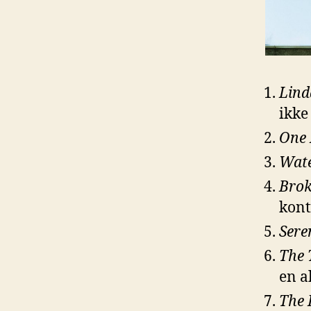
Lind
ikke
One
Wat
Brok
kont
Sere
The 
en a
The 