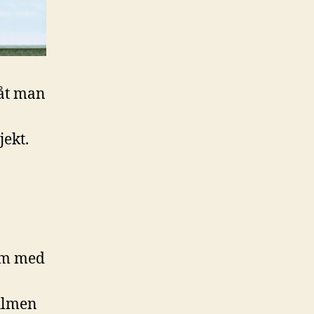
låt man
jekt.
ilm med
filmen