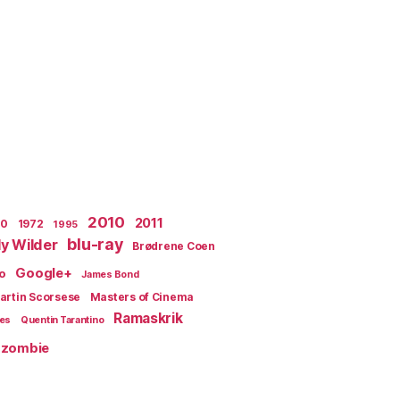
2010
2011
70
1972
1995
blu-ray
lly Wilder
Brødrene Coen
Google+
o
James Bond
artin Scorsese
Masters of Cinema
Ramaskrik
ges
Quentin Tarantino
zombie