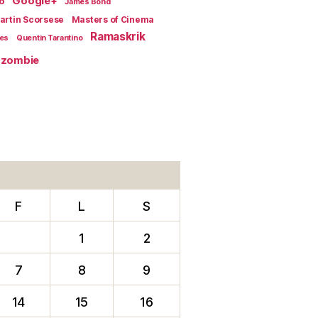
Google+
o
James Bond
artin Scorsese
Masters of Cinema
Ramaskrik
ges
Quentin Tarantino
zombie
F
L
S
1
2
7
8
9
14
15
16