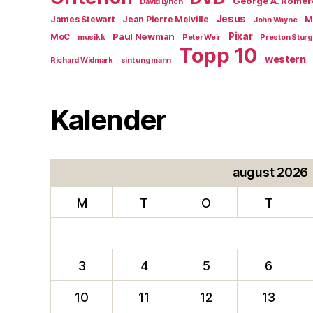
George A. Romer
David Lynch
Jesus
James Stewart
Jean Pierre Melville
M
John Wayne
Paul Newman
Pixar
MoC
musikk
Peter Weir
Preston Stur
Topp 10
western
Richard Widmark
sint ung mann
Kalender
august 2026
M
T
O
T
3
4
5
6
10
11
12
13