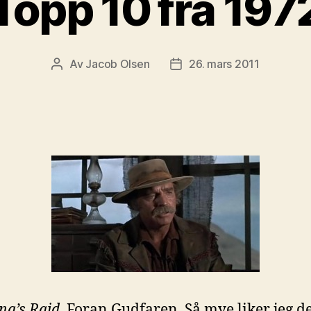
Topp 10 fra 197
Av
Jacob Olsen
26. mars 2011
Innleggsforfatter
Publiseringsdato
na’s Raid
. Foran Gudfaren. Så mye liker jeg d