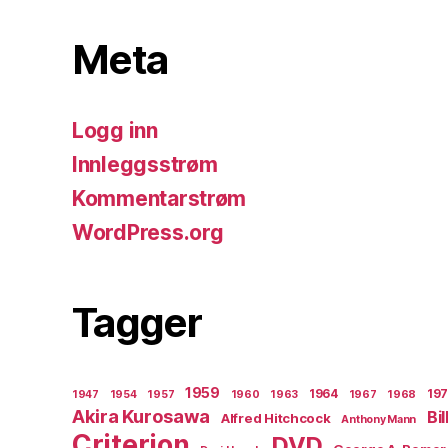
Meta
Logg inn
Innleggsstrøm
Kommentarstrøm
WordPress.org
Tagger
1959
1964
19
1947
1954
1957
1960
1963
1967
1968
Akira Kurosawa
Bi
Alfred Hitchcock
Anthony Mann
Criterion
DVD