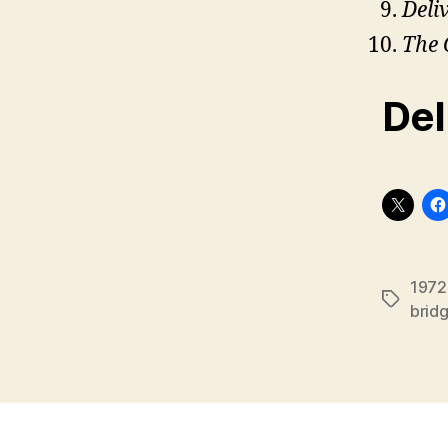
Deli
The 
Del
1972
Stikkord
brid