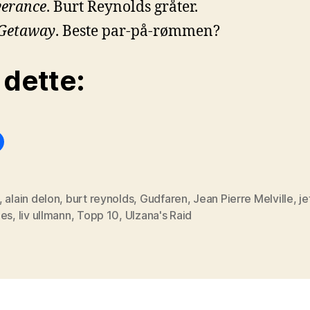
verance
. Burt Reynolds gråter.
Getaway
. Beste par-på-rømmen?
 dette:
,
alain delon
,
burt reynolds
,
Gudfaren
,
Jean Pierre Melville
,
je
ges
,
liv ullmann
,
Topp 10
,
Ulzana's Raid