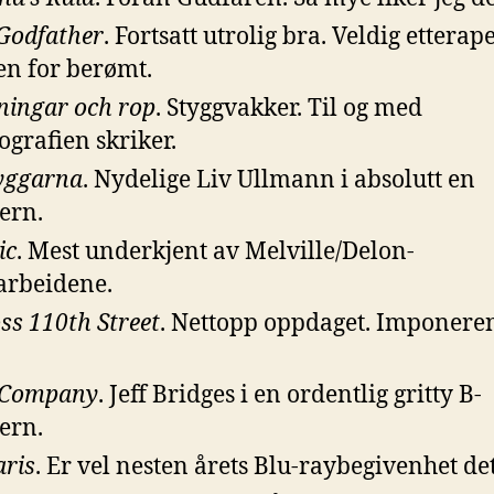
Godfather
. Fortsatt utrolig bra. Veldig etterap
en for berømt.
ningar och rop
. Styggvakker. Til og med
ografien skriker.
yggarna
. Nydelige Liv Ullmann i absolutt en
ern.
ic
. Mest underkjent av Melville/Delon-
rbeidene.
ss 110th Street
. Nettopp oppdaget. Imponere
 Company
. Jeff Bridges i en ordentlig gritty B-
ern.
aris
. Er vel nesten årets Blu-raybegivenhet det