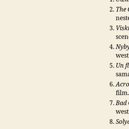
The 
nest
Visk
scen
Nyb
west
Un fl
sama
Acro
film.
Bad
west
Soly