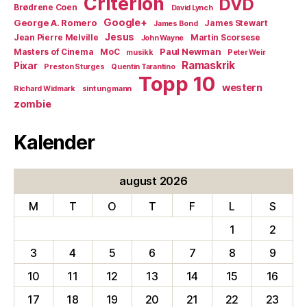
Criterion
DVD
Brødrene Coen
David Lynch
Google+
George A. Romero
James Stewart
James Bond
Jesus
Jean Pierre Melville
Martin Scorsese
John Wayne
Paul Newman
Masters of Cinema
MoC
musikk
Peter Weir
Ramaskrik
Pixar
Preston Sturges
Quentin Tarantino
Topp 10
western
Richard Widmark
sint ung mann
zombie
Kalender
august 2026
M
T
O
T
F
L
S
1
2
3
4
5
6
7
8
9
10
11
12
13
14
15
16
17
18
19
20
21
22
23