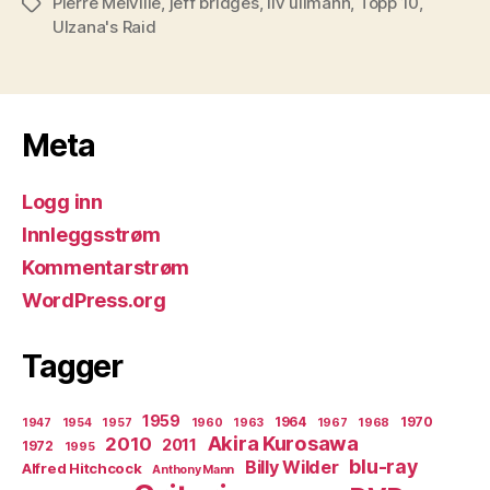
Pierre Melville
,
jeff bridges
,
liv ullmann
,
Topp 10
,
Stikkord
Ulzana's Raid
Meta
Logg inn
Innleggsstrøm
Kommentarstrøm
WordPress.org
Tagger
1959
1964
1970
1947
1954
1957
1960
1963
1967
1968
Akira Kurosawa
2010
2011
1972
1995
blu-ray
Billy Wilder
Alfred Hitchcock
Anthony Mann