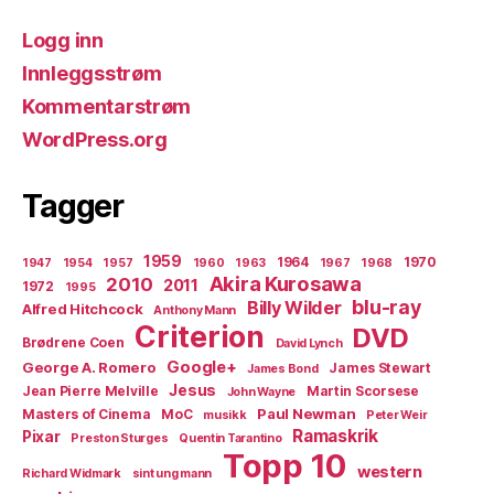
Logg inn
Innleggsstrøm
Kommentarstrøm
WordPress.org
Tagger
1959
1964
1970
1947
1954
1957
1960
1963
1967
1968
Akira Kurosawa
2010
2011
1972
1995
blu-ray
Billy Wilder
Alfred Hitchcock
Anthony Mann
Criterion
DVD
Brødrene Coen
David Lynch
Google+
George A. Romero
James Stewart
James Bond
Jesus
Jean Pierre Melville
Martin Scorsese
John Wayne
Paul Newman
Masters of Cinema
MoC
musikk
Peter Weir
Ramaskrik
Pixar
Preston Sturges
Quentin Tarantino
Topp 10
western
Richard Widmark
sint ung mann