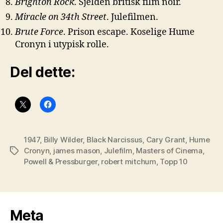
Brighton Rock
. Sjelden britisk film noir.
Miracle on 34th Street
. Julefilmen.
Brute Force
. Prison escape. Koselige Hume
Cronyn i utypisk rolle.
Del dette:
1947
,
Billy Wilder
,
Black Narcissus
,
Cary Grant
,
Hume
Cronyn
,
james mason
,
Julefilm
,
Masters of Cinema
,
Stikkord
Powell & Pressburger
,
robert mitchum
,
Topp 10
Meta