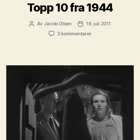
Topp 10 fra 1944
Av
Jacob Olsen
18. juli 2011
Innleggsforfatter
Publiseringsdato
til
2 kommentarer
Topp
10
fra
1944