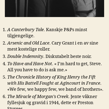
A Canterbury Tale
. Kanskje P&Ps minst
tilgjengelige.
Arsenic and Old Lace
. Cary Grant i en av sine
mest kostelige roller.
Double Indemnity
. Diskutabelt beste noir.
To Have and Have Not
. « I’m hard to get, Steve.
All you have to do is ask me.»
The Chronicle History of King Henry the Fift
with His Battell Fought at Agincourt in France
.
«We few, we happy few, we band of brothers».
The Miracle of Morgan’s Creek
. Jente våkner
fyllesjuk og gravid i 1944, dette er Preston
Sturges.