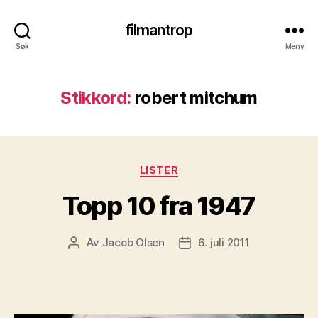
filmantrop
Søk
Meny
Stikkord:
robert mitchum
Kategorier
LISTER
Topp 10 fra 1947
Av
Jacob Olsen
6. juli 2011
Innleggsforfatter
Publiseringsdato