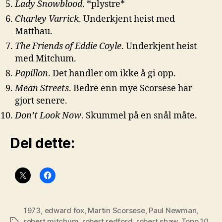
Lady Snowblood
. *plystre*
Charley Varrick
. Underkjent heist med
Matthau.
The Friends of Eddie Coyle
. Underkjent heist
med Mitchum.
Papillon
. Det handler om ikke å gi opp.
Mean Streets
. Bedre enn mye Scorsese har
gjort senere.
Don’t Look Now
. Skummel på en snål måte.
Del dette:
1973
,
edward fox
,
Martin Scorsese
,
Paul Newman
,
robert mitchum
,
robert redford
,
robert shaw
,
Topp 10
,
Stikkord