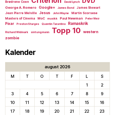
Criterion
DVD
Brødrene Coen
David Lynch
Google+
George A. Romero
James Stewart
James Bond
Jesus
Jean Pierre Melville
Martin Scorsese
John Wayne
Paul Newman
Masters of Cinema
MoC
musikk
Peter Weir
Ramaskrik
Pixar
Preston Sturges
Quentin Tarantino
Topp 10
western
Richard Widmark
sint ung mann
zombie
Kalender
august 2026
M
T
O
T
F
L
S
1
2
3
4
5
6
7
8
9
10
11
12
13
14
15
16
17
18
19
20
21
22
23