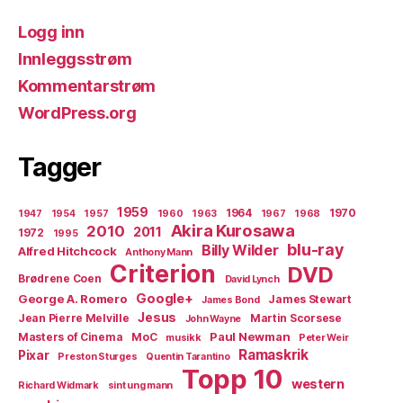
Logg inn
Innleggsstrøm
Kommentarstrøm
WordPress.org
Tagger
1959
1964
1970
1947
1954
1957
1960
1963
1967
1968
Akira Kurosawa
2010
2011
1972
1995
blu-ray
Billy Wilder
Alfred Hitchcock
Anthony Mann
Criterion
DVD
Brødrene Coen
David Lynch
Google+
George A. Romero
James Stewart
James Bond
Jesus
Jean Pierre Melville
Martin Scorsese
John Wayne
Paul Newman
Masters of Cinema
MoC
musikk
Peter Weir
Ramaskrik
Pixar
Preston Sturges
Quentin Tarantino
Topp 10
western
Richard Widmark
sint ung mann