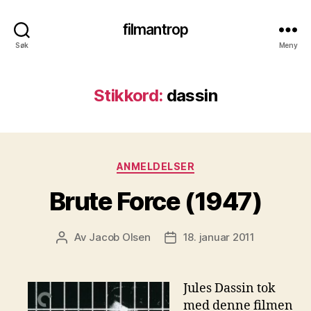
filmantrop
Søk
Meny
Stikkord:
dassin
Kategorier
ANMELDELSER
Brute Force (1947)
Av
Jacob Olsen
18. januar 2011
Innleggsforfatter
Publiseringsdato
Jules Dassin tok
med denne filmen