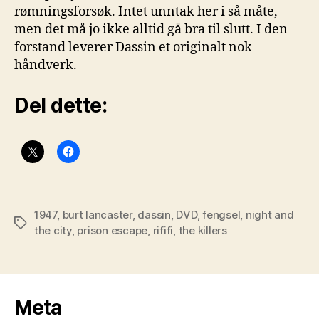
rømningsforsøk. Intet unntak her i så måte,
men det må jo ikke alltid gå bra til slutt. I den
forstand leverer Dassin et originalt nok
håndverk.
Del dette:
1947
,
burt lancaster
,
dassin
,
DVD
,
fengsel
,
night and
Stikkord
the city
,
prison escape
,
rififi
,
the killers
Meta