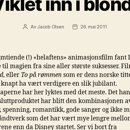
iklet inn i blon
Av
Jacob Olsen
26. mai 2011
Innleggsforfatter
Publiseringsdato
femtiende (!) «helaftens» animasjonsfilm fant
 til magien fra sine aller største suksesser. F
d
, eller
To på rømmen
som er dens norske titte
knapt ha vært verdigere en slik jubilant.
aperne har her lyktes med det meste. Det ha
sluttproduktet har blitt den kombinasjonen a
 spenning, romantikk, gode sanger og ikke m
åndtverk som det har vært mye lengre mello
rene enn da Disney startet. Ser vi bort fra