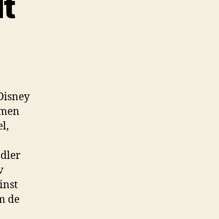
dt
 Disney
ilmen
l,
ndler
v
inst
m de