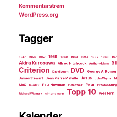
Kommentarstrøm
WordPress.org
Tagger
1959
1964
19
1947
1954
1957
1960
1963
1967
1968
Akira Kurosawa
Bi
Alfred Hitchcock
Anthony Mann
Criterion
DVD
George A. Romer
David Lynch
Jesus
James Stewart
Jean Pierre Melville
M
John Wayne
Paul Newman
Pixar
MoC
musikk
Peter Weir
Preston Stur
Topp 10
western
Richard Widmark
sint ung mann
Kalender