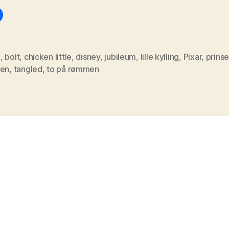
0
,
bolt
,
chicken little
,
disney
,
jubileum
,
lille kylling
,
Pixar
,
prins
ken
,
tangled
,
to på rømmen