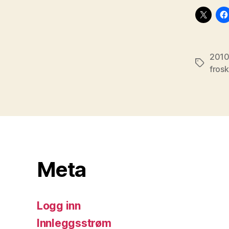
201
Stikkord
fros
Meta
Logg inn
Innleggsstrøm