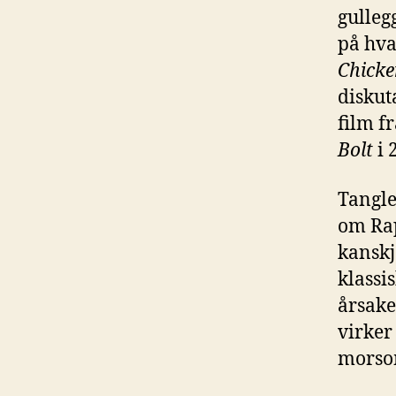
gulleg
på hva
Chicke
diskut
film f
Bolt
i 
Tangle
om Rap
kanskj
klassi
årsake
virker
morsom