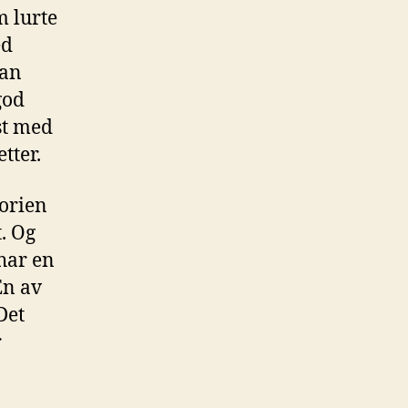
m lurte
ed
man
god
st med
tter.
orien
. Og
 har en
En av
Det
r