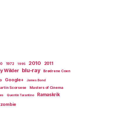
2010
2011
70
1972
1995
blu-ray
lly Wilder
Brødrene Coen
Google+
o
James Bond
artin Scorsese
Masters of Cinema
Ramaskrik
ges
Quentin Tarantino
zombie