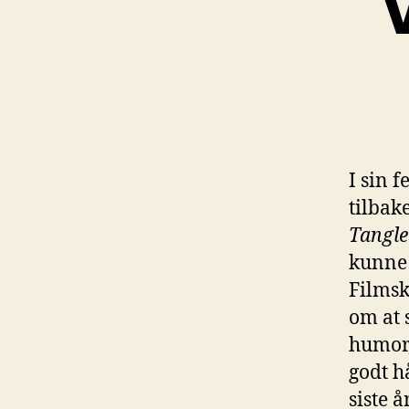
V
I sin 
tilbake
Tangle
kunne 
Filmsk
om at 
humor,
godt h
siste å