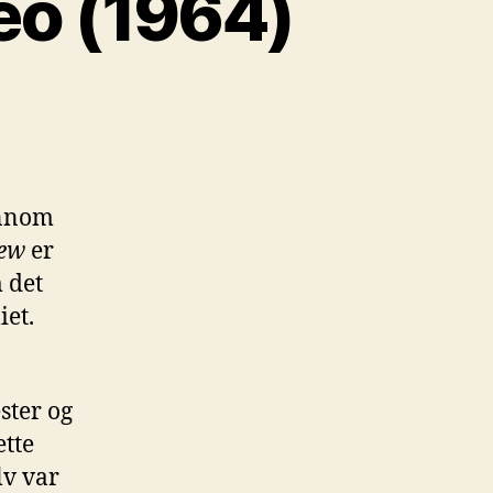
eo (1964)
innom
hew
er
m det
iet.
ster og
ette
lv var