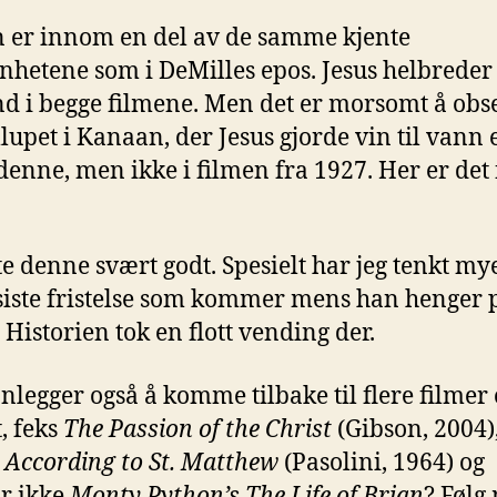
 er innom en del av de samme kjente
nhetene som i DeMilles epos. Jesus helbreder f
nd i begge filmene. Men det er morsomt å obs
llupet i Kanaan, der Jesus gjorde vin til vann e
denne, men ikke i filmen fra 1927. Her er det 
kte denne svært godt. Spesielt har jeg tenkt my
 siste fristelse som kommer mens han henger 
 Historien tok en flott vending der.
anlegger også å komme tilbake til flere filmer
, feks
The Passion of the Christ
(Gibson, 2004)
 According to St. Matthew
(Pasolini, 1964) og
r ikke
Monty Python’s The Life of Brian
? Følg