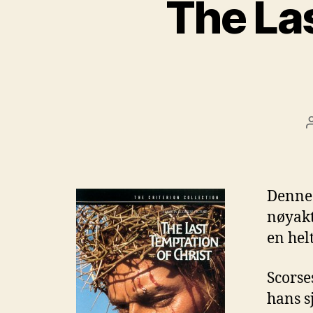
The Las
Denne 
nøyak
en hel
Scorse
hans s