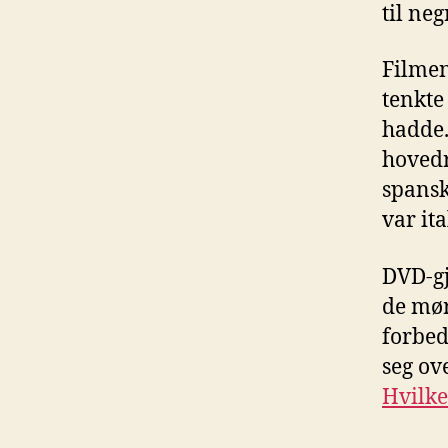
til ne
Filmen
tenkte
hadde.
hovedr
spansk
var ita
DVD-gj
de mør
forbed
seg ov
Hvilke