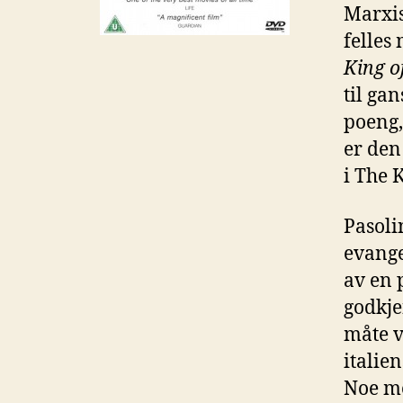
Marxis
felles
King o
til ga
poeng,
er den
i The 
Pasoli
evange
av en 
godkje
måte va
italie
Noe me