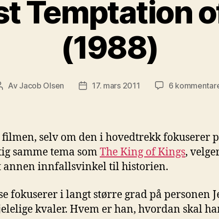
t Temptation o
(1988)
Av
Jacob Olsen
17. mars 2011
6 kommentar
Innleggsforfatter
Publiseringsdato
filmen, selv om den i hovedtrekk fokuserer 
tig samme tema som
The King of Kings
, velge
t annen innfallsvinkel til historien.
se fokuserer i langt større grad på personen J
jelelige kvaler. Hvem er han, hvordan skal ha