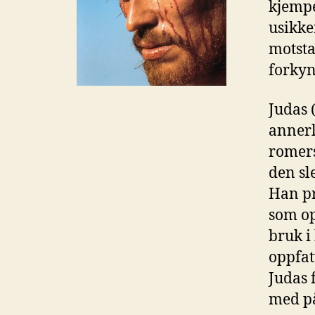
kjempe
usikke
motsta
forkyn
Judas 
annerl
romers
den sl
Han pr
som op
bruk i
oppfat
Judas f
med på