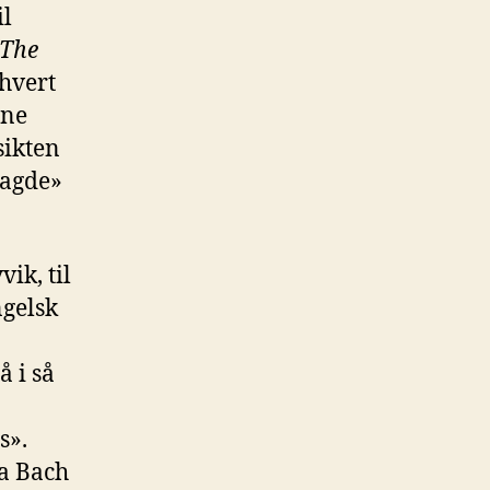
il
The
 hvert
ine
sikten
sagde»
ik, til
ngelsk
å i så
s».
ra Bach