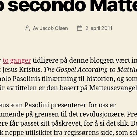
lo secondo Matt
Av
Jacob Olsen
2. april 2011
Innleggsforfatter
Publiseringsdato
r
to
ganger
tidligere på denne bloggen vært 
 Jesus Kristus.
The Gospel According to Matt
aolo Pasolinis tilnærming til historien, og so
r av tittelen er den basert på Matteusevangel
sus som Pasolini presenterer for oss er
mende på grensen til det revolusjonære. Pre
re får passet sitt påskrevet, for å si det slik. D
k neppe utilsiktet fra regissørens side, som se