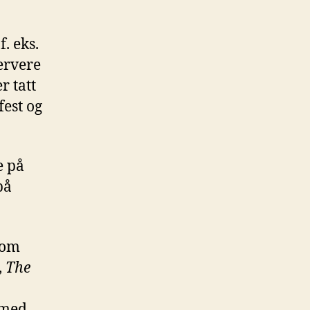
. eks.
ervere
r tatt
fest og
e på
på
 om
,
The
 med,