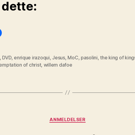
 dette:
,
DVD
,
enrique irazoqui
,
Jesus
,
MoC
,
pasolini
,
the king of king
temptation of christ
,
willem dafoe
Kategorier
ANMELDELSER