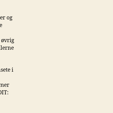
ger og
e
 øvrig
llerne
sete i
rmer
DIT: