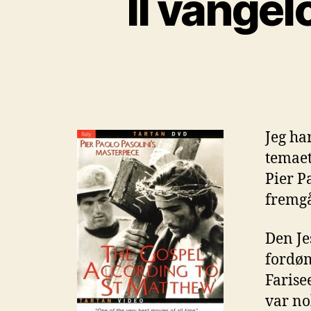
Il vange
Jeg ha
temaet
Pier P
fremgå
Den Je
fordøm
Farisee
var no