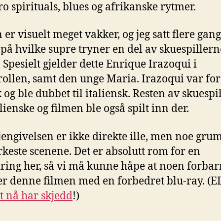
gro spirituals, blues og afrikanske rytmer.
 er visuelt meget vakker, og jeg satt flere gan
 på hvilke supre tryner en del av skuespillern
 Spesielt gjelder dette Enrique Irazoqui i
ollen, samt den unge Maria. Irazoqui var for
 og ble dubbet til italiensk. Resten av skuespi
lienske og filmen ble også spilt inn der.
engivelsen er ikke direkte ille, men noe grum
keste scenene. Det er absolutt rom for en
ring her, så vi må kunne håpe at noen forba
er denne filmen med en forbedret blu-ray. (E
t nå har skjedd
!)