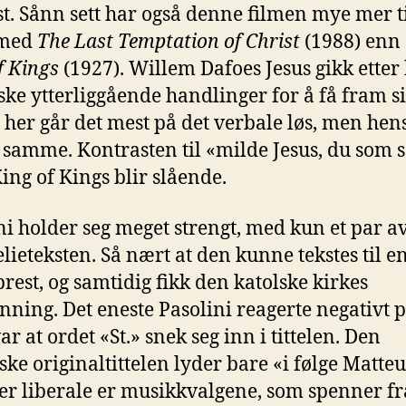
t. Sånn sett har også denne filmen mye mer t
 med
The Last Temptation of Christ
(1988) enn
f Kings
(1927). Willem Dafoes Jesus gikk etter
nske ytterliggående handlinger for å få fram s
 her går det mest på det verbale løs, men hen
 samme. Kontrasten til «milde Jesus, du som 
King of Kings blir slående.
ni holder seg meget strengt, med kun et par avv
lieteksten. Så nært at den kunne tekstes til e
prest, og samtidig fikk den katolske kirkes
nning. Det eneste Pasolini reagerte negativt p
r at ordet «St.» snek seg inn i tittelen. Den
nske originaltittelen lyder bare «i følge Matteu
r liberale er musikkvalgene, som spenner f