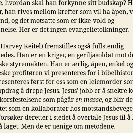
, hvordan skal han forkynne sitt budskap? H
r, han rives mellom krefter som vil ha åpen,
nd, og det motsatte som er ikke-vold og
nelse. Her er det ingen evangelietolkninger.
(Harvey Keitel) fremstilles også fullstendig
edes. Han er en kriger, en geriljasoldat mot 
ke styremakten. Han er ærlig, åpen, enkel og
eske profitøren vi presenteres for i bibelhisto
esenteres først for oss som en leiemorder so
pdrag å drepe Jesus. Jesus’ jobb er å snekre ko
 korsfestelsene som pågår
en masse
, og blir 
tet som en kollaboratør hos motstandsbevege
orsøker deretter i stedet å overtale Jesus til å 
 laget. Men de er uenige om metodene.