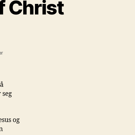
f Christ
til
er
The
Last
Temptation
of
på
Christ
r seg
(1988)
esus og
n