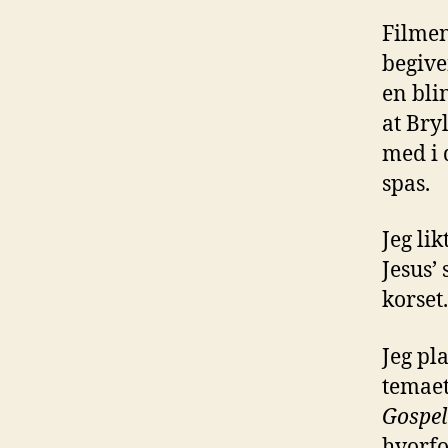
Filmen
begive
en bli
at Bry
med i 
spas.
Jeg li
Jesus’
korset.
Jeg pl
temaet
Gospel
hvorfo