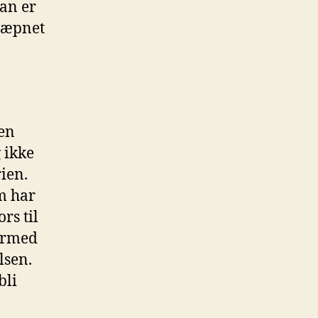
an er
 væpnet
den
 ikke
rien.
m har
rs til
dermed
lsen.
bli