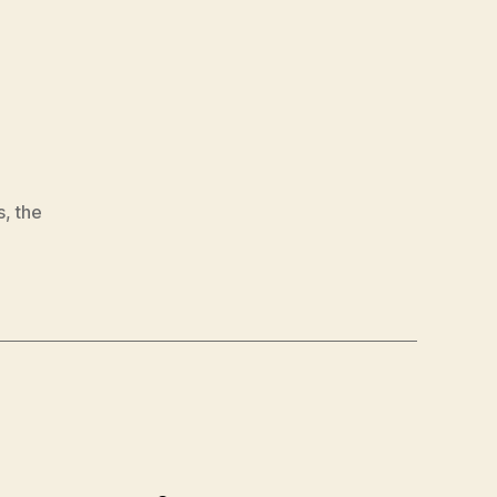
s
,
the