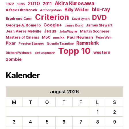
Akira Kurosawa
2010
2011
1972
1995
blu-ray
Billy Wilder
Alfred Hitchcock
Anthony Mann
Criterion
DVD
Brødrene Coen
David Lynch
Google+
George A. Romero
James Stewart
James Bond
Jesus
Jean Pierre Melville
Martin Scorsese
John Wayne
Paul Newman
Masters of Cinema
MoC
musikk
Peter Weir
Ramaskrik
Pixar
Preston Sturges
Quentin Tarantino
Topp 10
western
Richard Widmark
sint ung mann
zombie
Kalender
august 2026
M
T
O
T
F
L
S
1
2
3
4
5
6
7
8
9