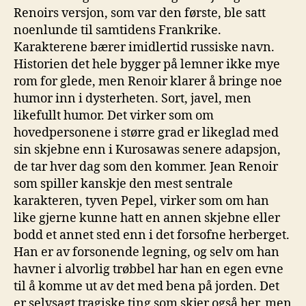
Renoirs versjon, som var den første, ble satt
noenlunde til samtidens Frankrike.
Karakterene bærer imidlertid russiske navn.
Historien det hele bygger på lemner ikke mye
rom for glede, men Renoir klarer å bringe noe
humor inn i dysterheten. Sort, javel, men
likefullt humor. Det virker som om
hovedpersonene i større grad er likeglad med
sin skjebne enn i Kurosawas senere adapsjon,
de tar hver dag som den kommer. Jean Renoir
som spiller kanskje den mest sentrale
karakteren, tyven Pepel, virker som om han
like gjerne kunne hatt en annen skjebne eller
bodd et annet sted enn i det forsofne herberget.
Han er av forsonende legning, og selv om han
havner i alvorlig trøbbel har han en egen evne
til å komme ut av det med bena på jorden. Det
er selvsagt tragiske ting som skjer også her, men