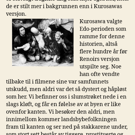
de er stilt mer i bakgrunnen enn i Kurosawas
versjon.
Kurosawa valgte
Edo-perioden som
ramme for denne
historien, altså
flere hundre år før
Renoirs versjon
utspilte seg. Noe
han ofte vendte
tilbake til i filmene sine var samfunnets
utskudd, men aldri var det så dystert og håpløst
som her. Vi befinner oss i slumstrøket nede i en
slags kløft, og får en følelse av at byen er like
ovenfor kanten. Vi besøker den aldri, men
innimellom kommer landsbybefolkningen
fram til kanten og ser ned på stakkarene under,
som stort sett består av tiggere, prostituerte og