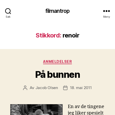
filmantrop
Søk
Meny
Stikkord:
renoir
Kategorier
ANMELDELSER
På bunnen
Av
Jacob Olsen
18. mai 2011
Innleggsforfatter
Publiseringsdato
En av de tingene
jeg liker spesielt