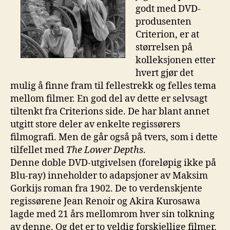
godt med DVD-
produsenten
Criterion, er at
størrelsen på
kolleksjonen etter
hvert gjør det
mulig å finne fram til fellestrekk og felles tema
mellom filmer. En god del av dette er selvsagt
tiltenkt fra Criterions side. De har blant annet
utgitt store deler av enkelte regissørers
filmografi. Men de går også på tvers, som i dette
tilfellet med
The Lower Depths
.
Denne doble DVD-utgivelsen (foreløpig ikke på
Blu-ray) inneholder to adapsjoner av Maksim
Gorkijs roman fra 1902. De to verdenskjente
regissørene Jean Renoir og Akira Kurosawa
lagde med 21 års mellomrom hver sin tolkning
av denne. Og det er to veldig forskjellige filmer.