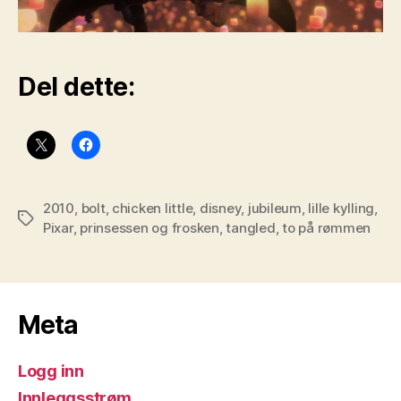
Del dette:
2010
,
bolt
,
chicken little
,
disney
,
jubileum
,
lille kylling
,
Stikkord
Pixar
,
prinsessen og frosken
,
tangled
,
to på rømmen
Meta
Logg inn
Innleggsstrøm