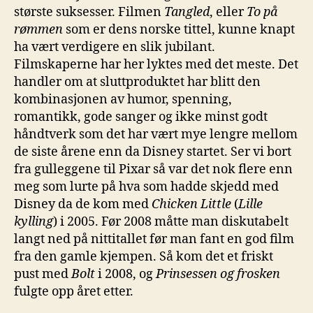
største suksesser. Filmen
Tangled
, eller
To på
rømmen
som er dens norske tittel, kunne knapt
ha vært verdigere en slik jubilant.
Filmskaperne har her lyktes med det meste. Det
handler om at sluttproduktet har blitt den
kombinasjonen av humor, spenning,
romantikk, gode sanger og ikke minst godt
håndtverk som det har vært mye lengre mellom
de siste årene enn da Disney startet. Ser vi bort
fra gulleggene til Pixar så var det nok flere enn
meg som lurte på hva som hadde skjedd med
Disney da de kom med
Chicken Little
(
Lille
kylling
) i 2005. Før 2008 måtte man diskutabelt
langt ned på nittitallet før man fant en god film
fra den gamle kjempen. Så kom det et friskt
pust med
Bolt
i 2008, og
Prinsessen og frosken
fulgte opp året etter.