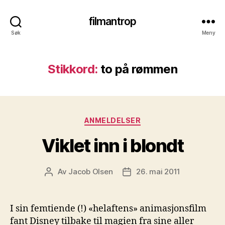
filmantrop
Søk
Meny
Stikkord:
to på rømmen
Kategorier
ANMELDELSER
Viklet inn i blondt
Av
Jacob Olsen
26. mai 2011
Innleggsforfatter
Publiseringsdato
I sin femtiende (!) «helaftens» animasjonsfilm
fant Disney tilbake til magien fra sine aller