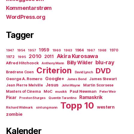
Kommentarstrøm
WordPress.org
Tagger
1959
1964
1970
1947
1954
1957
1960
1963
1967
1968
Akira Kurosawa
2010
2011
1972
1995
blu-ray
Billy Wilder
Alfred Hitchcock
Anthony Mann
Criterion
DVD
Brødrene Coen
David Lynch
Google+
George A. Romero
James Stewart
James Bond
Jesus
Jean Pierre Melville
Martin Scorsese
John Wayne
Paul Newman
Masters of Cinema
MoC
musikk
Peter Weir
Ramaskrik
Pixar
Preston Sturges
Quentin Tarantino
Topp 10
western
Richard Widmark
sint ung mann
zombie
Kalender