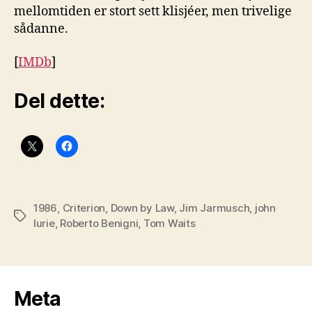
mellomtiden er stort sett klisjéer, men trivelige
sådanne.
[
IMDb
]
Del dette:
1986
,
Criterion
,
Down by Law
,
Jim Jarmusch
,
john
Stikkord
lurie
,
Roberto Benigni
,
Tom Waits
Meta