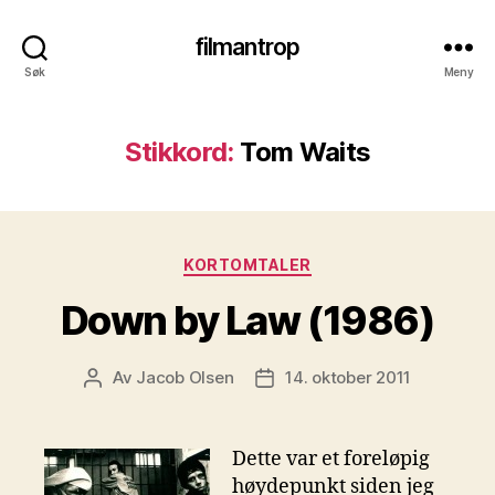
filmantrop
Søk
Meny
Stikkord:
Tom Waits
Kategorier
KORTOMTALER
Down by Law (1986)
Av
Jacob Olsen
14. oktober 2011
Innleggsforfatter
Publiseringsdato
Dette var et foreløpig
høydepunkt siden jeg