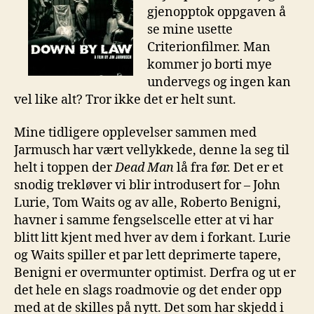
gjenopptok oppgaven å
se mine usette
Criterionfilmer. Man
kommer jo borti mye
undervegs og ingen kan
vel like alt? Tror ikke det er helt sunt.
Mine tidligere opplevelser sammen med
Jarmusch har vært vellykkede, denne la seg til
helt i toppen der
Dead Man
lå fra før. Det er et
snodig trekløver vi blir introdusert for – John
Lurie, Tom Waits og av alle, Roberto Benigni,
havner i samme fengselscelle etter at vi har
blitt litt kjent med hver av dem i forkant. Lurie
og Waits spiller et par lett deprimerte tapere,
Benigni er overmunter optimist. Derfra og ut er
det hele en slags roadmovie og det ender opp
med at de skilles på nytt. Det som har skjedd i