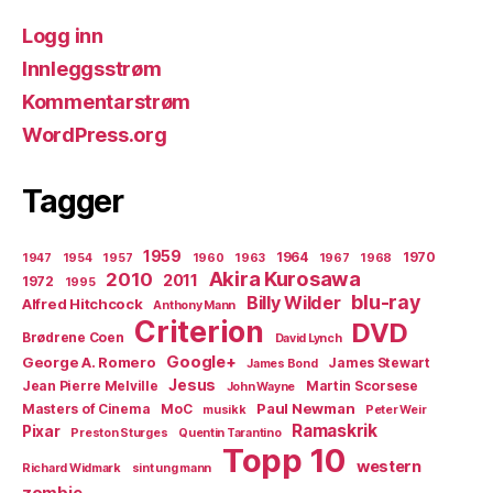
Logg inn
Innleggsstrøm
Kommentarstrøm
WordPress.org
Tagger
1959
1964
1970
1947
1954
1957
1960
1963
1967
1968
Akira Kurosawa
2010
2011
1972
1995
blu-ray
Billy Wilder
Alfred Hitchcock
Anthony Mann
Criterion
DVD
Brødrene Coen
David Lynch
Google+
George A. Romero
James Stewart
James Bond
Jesus
Jean Pierre Melville
Martin Scorsese
John Wayne
Paul Newman
Masters of Cinema
MoC
musikk
Peter Weir
Ramaskrik
Pixar
Preston Sturges
Quentin Tarantino
Topp 10
western
Richard Widmark
sint ung mann