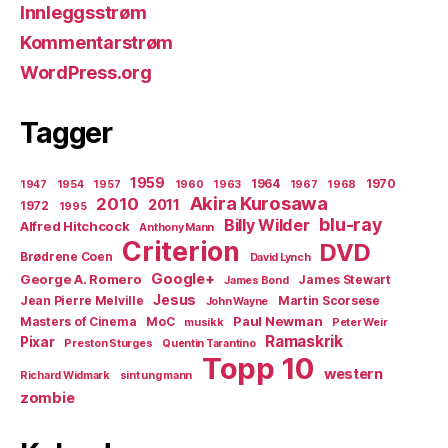
Innleggsstrøm
Kommentarstrøm
WordPress.org
Tagger
1959
1964
1970
1947
1954
1957
1960
1963
1967
1968
Akira Kurosawa
2010
2011
1972
1995
blu-ray
Billy Wilder
Alfred Hitchcock
Anthony Mann
Criterion
DVD
Brødrene Coen
David Lynch
Google+
George A. Romero
James Stewart
James Bond
Jesus
Jean Pierre Melville
Martin Scorsese
John Wayne
Paul Newman
Masters of Cinema
MoC
musikk
Peter Weir
Ramaskrik
Pixar
Preston Sturges
Quentin Tarantino
Topp 10
western
Richard Widmark
sint ung mann
zombie