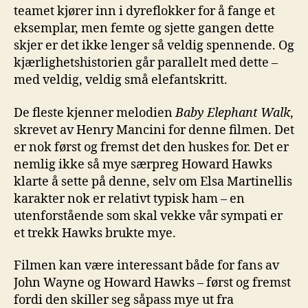
teamet kjører inn i dyreflokker for å fange et
eksemplar, men femte og sjette gangen dette
skjer er det ikke lenger så veldig spennende. Og
kjærlighetshistorien går parallelt med dette –
med veldig, veldig små elefantskritt.
De fleste kjenner melodien
Baby Elephant Walk
,
skrevet av Henry Mancini for denne filmen. Det
er nok først og fremst det den huskes for. Det er
nemlig ikke så mye særpreg Howard Hawks
klarte å sette på denne, selv om Elsa Martinellis
karakter nok er relativt typisk ham – en
utenforstående som skal vekke vår sympati er
et trekk Hawks brukte mye.
Filmen kan være interessant både for fans av
John Wayne og Howard Hawks – først og fremst
fordi den skiller seg såpass mye ut fra