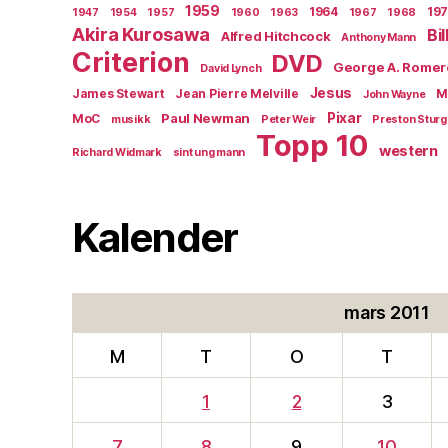
1959
1964
19
1947
1954
1957
1960
1963
1967
1968
Akira Kurosawa
Bi
Alfred Hitchcock
Anthony Mann
Criterion
DVD
George A. Romer
David Lynch
Jesus
James Stewart
Jean Pierre Melville
M
John Wayne
Paul Newman
Pixar
MoC
musikk
Peter Weir
Preston Stur
Topp 10
western
Richard Widmark
sint ung mann
Kalender
mars 2011
M
T
O
T
1
2
3
7
8
9
10