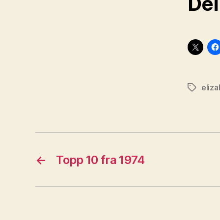
Del
eliza
Stikkord
←
Topp 10 fra 1974