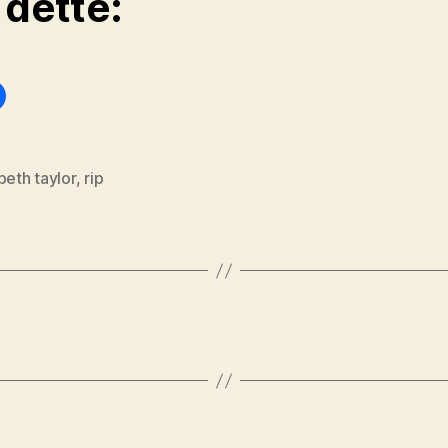
 dette:
beth taylor
,
rip