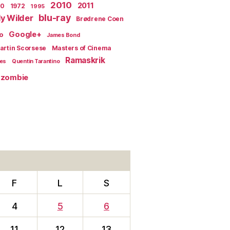
2010
2011
70
1972
1995
blu-ray
lly Wilder
Brødrene Coen
Google+
o
James Bond
artin Scorsese
Masters of Cinema
Ramaskrik
ges
Quentin Tarantino
zombie
F
L
S
4
5
6
11
12
13