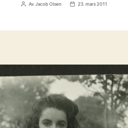
Av
Jacob Olsen
23. mars 2011
Innleggsforfatter
Publiseringsdato