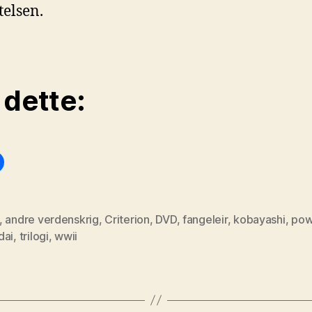
telsen.
 dette:
,
andre verdenskrig
,
Criterion
,
DVD
,
fangeleir
,
kobayashi
,
po
dai
,
trilogi
,
wwii