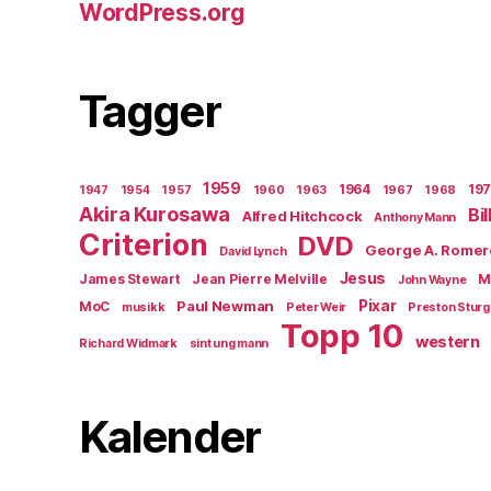
WordPress.org
Tagger
1959
1964
19
1947
1954
1957
1960
1963
1967
1968
Akira Kurosawa
Bi
Alfred Hitchcock
Anthony Mann
Criterion
DVD
George A. Romer
David Lynch
Jesus
James Stewart
Jean Pierre Melville
M
John Wayne
Paul Newman
Pixar
MoC
musikk
Peter Weir
Preston Stur
Topp 10
western
Richard Widmark
sint ung mann
Kalender