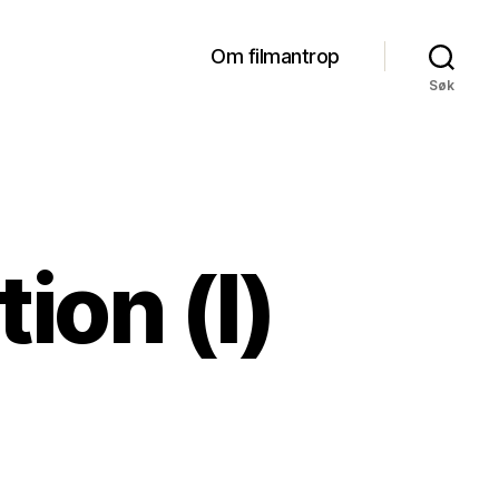
Om filmantrop
Søk
ion (I)