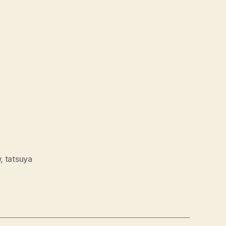
w
,
tatsuya