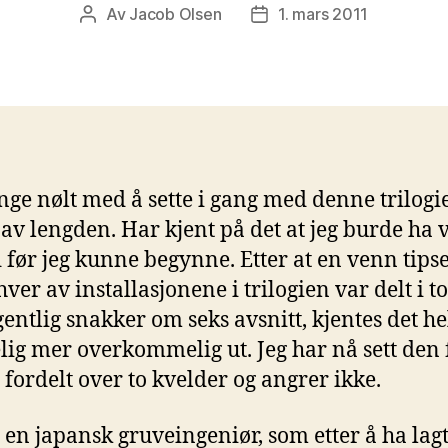
Av
Jacob Olsen
1. mars 2011
Innleggsforfatter
Publiseringsdato
nge nølt med å sette i gang med denne trilogi
av lengden. Har kjent på det at jeg burde ha 
d før jeg kunne begynne. Etter at en venn tips
ver av installasjonene i trilogien var delt i to,
egentlig snakker om seks avsnitt, kjentes det he
lig mer overkommelig ut. Jeg har nå sett den 
 fordelt over to kvelder og angrer ikke.
r en japansk gruveingeniør, som etter å ha lag