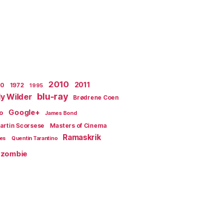
2010
2011
70
1972
1995
blu-ray
lly Wilder
Brødrene Coen
Google+
o
James Bond
artin Scorsese
Masters of Cinema
Ramaskrik
ges
Quentin Tarantino
zombie