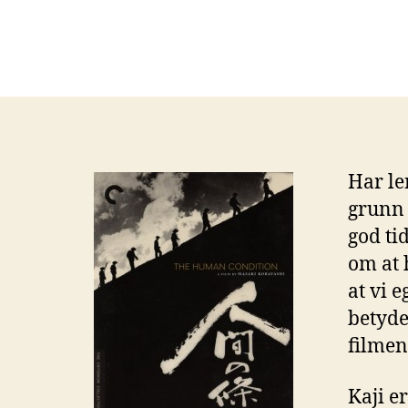
Har le
grunn 
god ti
om at h
at vi 
betyde
filmen
Kaji e