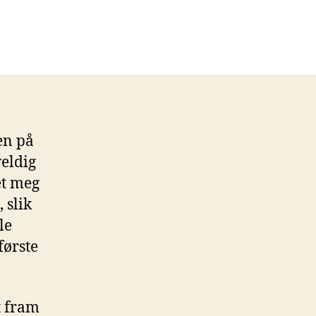
en på
veldig
et meg
 slik
le
første
t fram