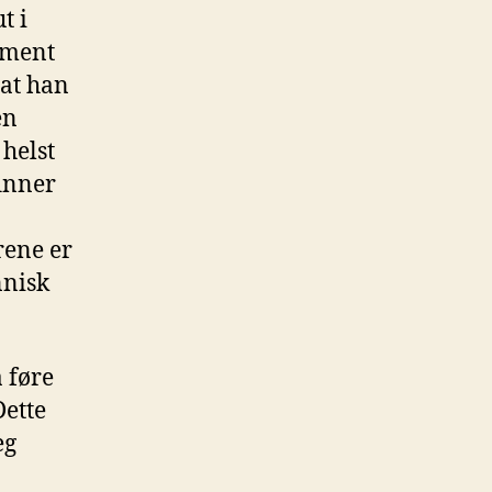
t i
lement
 at han
en
 helst
finner
rene er
nnisk
å føre
Dette
eg