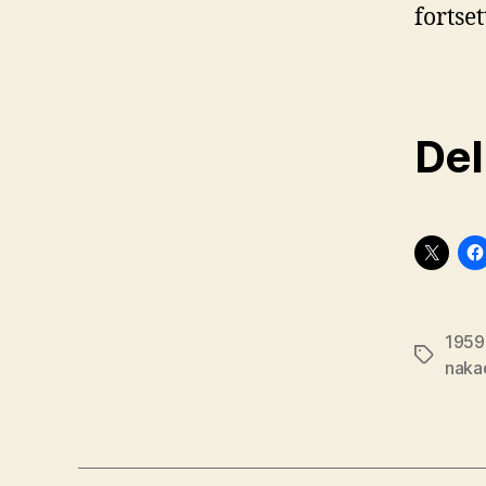
fortset
Del
1959
Stikkord
naka