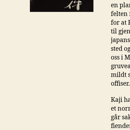
en plan
felten
for at
til gje
japans
sted o
oss i 
gruvea
mildt 
offiser.
Kaji ha
et nor
går sa
fiende