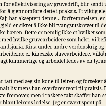
 for effektivisering av gruvedrift, blir sendt u
 for å gjennomføre dette i praksis. Et viktig e
 Kaji har akseptert denne… forfremmelsen, er
ngjeld er sikret å ikke bli tvangsutskrevet til d
ke hæren. Dette er nemlig ikke et hvilket som
g med hvilke gruvearbeidere som helst. Vi be
Mandsjuria, Kina under andre verdenskrig og
rbeiderne er kinesiske slavearbeidere. Vilkå
sagt kummerlige og arbeidet ledes av en tyra
r tatt med seg sin kone til leiren og forsøker 
malt liv mens han overfører teori til praksis. 
kte fremover, men i raskere takt skaffer han s
r blant leirens ledelse. Jeg er svært spent på