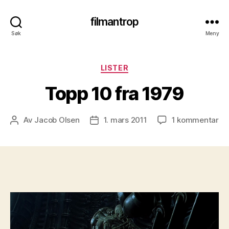
filmantrop
Søk
Meny
Kategorier
LISTER
Topp 10 fra 1979
til
Av
Jacob Olsen
1. mars 2011
1 kommentar
Innleggsforfatter
Publiseringsdato
To
10
fra
19