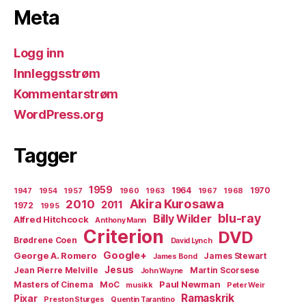
Meta
Logg inn
Innleggsstrøm
Kommentarstrøm
WordPress.org
Tagger
1959
1964
1970
1947
1954
1957
1960
1963
1967
1968
Akira Kurosawa
2010
2011
1972
1995
blu-ray
Billy Wilder
Alfred Hitchcock
Anthony Mann
Criterion
DVD
Brødrene Coen
David Lynch
Google+
George A. Romero
James Stewart
James Bond
Jesus
Jean Pierre Melville
Martin Scorsese
John Wayne
Paul Newman
Masters of Cinema
MoC
musikk
Peter Weir
Ramaskrik
Pixar
Preston Sturges
Quentin Tarantino