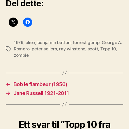
Del dette:
1979
,
alien
,
benjamin button
,
forrest gump
,
George A.
Romero
,
peter sellers
,
ray winstone
,
scott
,
Topp 10
,
Stikkord
zombie
←
Bob le flambeur (1956)
→
Jane Russell 1921-2011
Ett svar til “Topp 10 fra