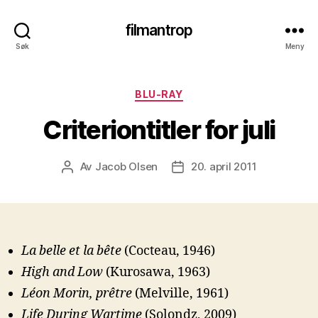
filmantrop
Søk
Meny
Kategorier
BLU-RAY
Criteriontitler for juli
Av
Jacob Olsen
20. april 2011
Innleggsforfatter
Publiseringsdato
La belle et la bête
(Cocteau, 1946)
High and Low
(Kurosawa, 1963)
Léon Morin, prêtre
(Melville, 1961)
Life During Wartime
(Solondz, 2009)