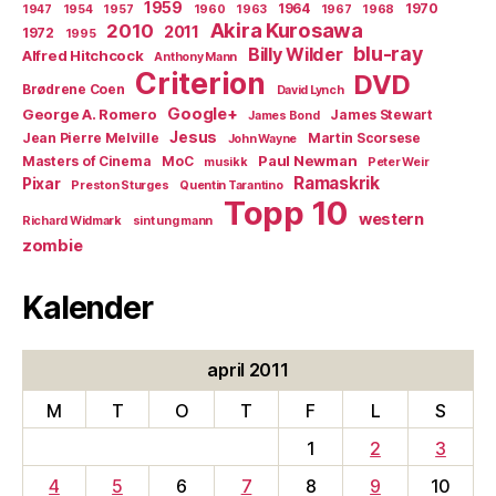
1959
1964
1970
1947
1954
1957
1960
1963
1967
1968
Akira Kurosawa
2010
2011
1972
1995
blu-ray
Billy Wilder
Alfred Hitchcock
Anthony Mann
Criterion
DVD
Brødrene Coen
David Lynch
Google+
George A. Romero
James Stewart
James Bond
Jesus
Jean Pierre Melville
Martin Scorsese
John Wayne
Paul Newman
Masters of Cinema
MoC
musikk
Peter Weir
Ramaskrik
Pixar
Preston Sturges
Quentin Tarantino
Topp 10
western
Richard Widmark
sint ung mann
zombie
Kalender
april 2011
M
T
O
T
F
L
S
1
2
3
4
5
6
7
8
9
10