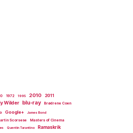
2010
2011
70
1972
1995
blu-ray
lly Wilder
Brødrene Coen
Google+
o
James Bond
artin Scorsese
Masters of Cinema
Ramaskrik
ges
Quentin Tarantino