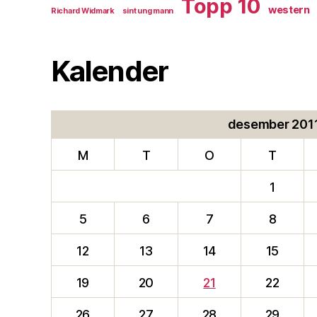
Topp 10
western
Richard Widmark
sint ung mann
Kalender
desember 201
M
T
O
T
1
5
6
7
8
12
13
14
15
19
20
21
22
26
27
28
29