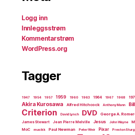
Logg inn
Innleggsstrøm
Kommentarstrøm
WordPress.org
Tagger
1959
1964
19
1947
1954
1957
1960
1963
1967
1968
Akira Kurosawa
Bi
Alfred Hitchcock
Anthony Mann
Criterion
DVD
George A. Romer
David Lynch
Jesus
James Stewart
Jean Pierre Melville
M
John Wayne
Paul Newman
Pixar
MoC
musikk
Peter Weir
Preston Stur