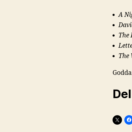
A Ni
Davi
The 
Lett
The
Goddam
Del