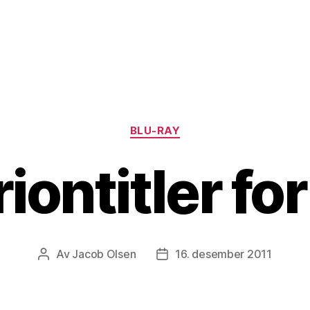
Kategorier
BLU-RAY
riontitler fo
Av
Jacob Olsen
16. desember 2011
Innleggsforfatter
Publiseringsdato