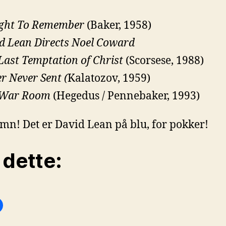
ght To Remember
(Baker, 1958)
d Lean Directs Noel Coward
Last Temptation of Christ
(Scorsese, 1988)
er Never Sent (
Kalatozov, 1959)
 War Room
(Hegedus / Pennebaker, 1993)
n! Det er David Lean på blu, for pokker!
 dette: