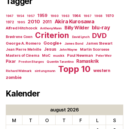
Tagger
1959
1964
1970
1947
1954
1957
1960
1963
1967
1968
Akira Kurosawa
2010
2011
1972
1995
blu-ray
Billy Wilder
Alfred Hitchcock
Anthony Mann
Criterion
DVD
Brødrene Coen
David Lynch
Google+
George A. Romero
James Stewart
James Bond
Jesus
Jean Pierre Melville
Martin Scorsese
John Wayne
Paul Newman
Masters of Cinema
MoC
musikk
Peter Weir
Ramaskrik
Pixar
Preston Sturges
Quentin Tarantino
Topp 10
western
Richard Widmark
sint ung mann
zombie
Kalender
august 2026
M
T
O
T
F
L
S