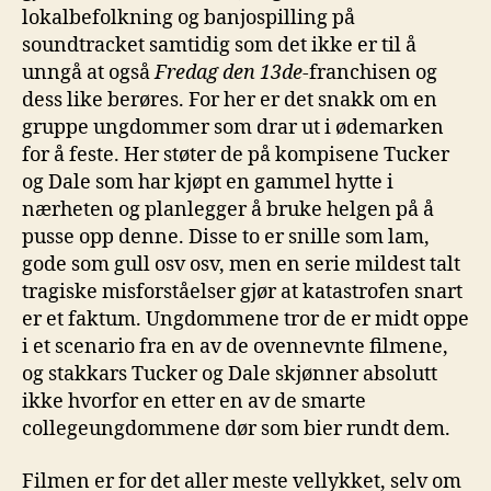
lokalbefolkning og banjospilling på
soundtracket samtidig som det ikke er til å
unngå at også
Fredag den 13de
-franchisen og
dess like berøres. For her er det snakk om en
gruppe ungdommer som drar ut i ødemarken
for å feste. Her støter de på kompisene Tucker
og Dale som har kjøpt en gammel hytte i
nærheten og planlegger å bruke helgen på å
pusse opp denne. Disse to er snille som lam,
gode som gull osv osv, men en serie mildest talt
tragiske misforståelser gjør at katastrofen snart
er et faktum. Ungdommene tror de er midt oppe
i et scenario fra en av de ovennevnte filmene,
og stakkars Tucker og Dale skjønner absolutt
ikke hvorfor en etter en av de smarte
collegeungdommene dør som bier rundt dem.
Filmen er for det aller meste vellykket, selv om