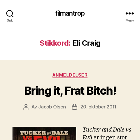
filmantrop
Søk
Meny
Stikkord:
Eli Craig
Kategorier
ANMELDELSER
Bring it, Frat Bitch!
Av
Jacob Olsen
20. oktober 2011
Innleggsforfatter
Publiseringsdato
Tucker and Dale vs
Evil
er ingen stor