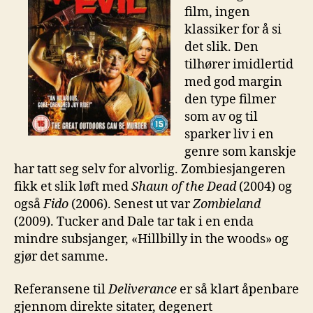
film, ingen
klassiker for å si
det slik. Den
tilhører imidlertid
med god margin
den type filmer
som av og til
sparker liv i en
genre som kanskje
har tatt seg selv for alvorlig. Zombiesjangeren
fikk et slik løft med
Shaun of the Dead
(2004) og
også
Fido
(2006). Senest ut var
Zombieland
(2009). Tucker and Dale tar tak i en enda
mindre subsjanger, «Hillbilly in the woods» og
gjør det samme.
Referansene til
Deliverance
er så klart åpenbare
gjennom direkte sitater, degenert