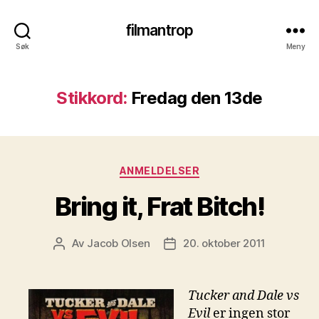
filmantrop
Søk
Meny
Stikkord:
Fredag den 13de
Kategorier
ANMELDELSER
Bring it, Frat Bitch!
Av
Jacob Olsen
20. oktober 2011
Innleggsforfatter
Publiseringsdato
Tucker and Dale vs
Evil
er ingen stor