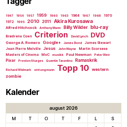
Tagger
1959
1964
1970
1947
1954
1957
1960
1963
1967
1968
Akira Kurosawa
2010
2011
1972
1995
blu-ray
Billy Wilder
Alfred Hitchcock
Anthony Mann
Criterion
DVD
Brødrene Coen
David Lynch
Google+
George A. Romero
James Stewart
James Bond
Jesus
Jean Pierre Melville
Martin Scorsese
John Wayne
Paul Newman
Masters of Cinema
MoC
musikk
Peter Weir
Ramaskrik
Pixar
Preston Sturges
Quentin Tarantino
Topp 10
western
Richard Widmark
sint ung mann
zombie
Kalender
august 2026
M
T
O
T
F
L
S