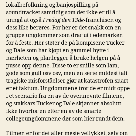
lokalbefolkning og banjospilling på
soundtracket samtidig som det ikke er til å
unngå at også
Fredag den 13de
-franchisen og
dess like berøres. For her er det snakk om en
gruppe ungdommer som drar ut i ødemarken
for å feste. Her støter de på kompisene Tucker
og Dale som har kjøpt en gammel hytte i
nærheten og planlegger å bruke helgen på å
pusse opp denne. Disse to er snille som lam,
gode som gull osv osv, men en serie mildest talt
tragiske misforståelser gjør at katastrofen snart
er et faktum. Ungdommene tror de er midt oppe
i et scenario fra en av de ovennevnte filmene,
og stakkars Tucker og Dale skjønner absolutt
ikke hvorfor en etter en av de smarte
collegeungdommene dør som bier rundt dem.
Filmen er for det aller meste vellykket, selv om