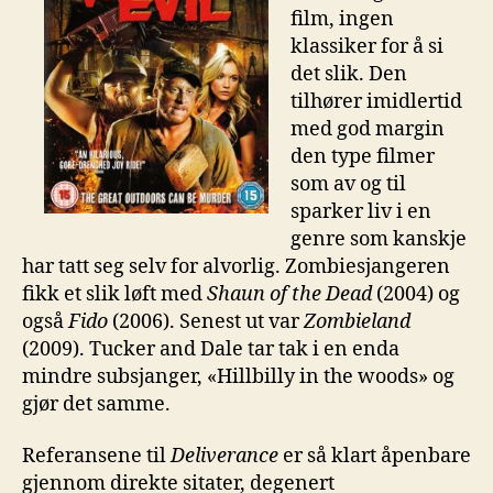
film, ingen
klassiker for å si
det slik. Den
tilhører imidlertid
med god margin
den type filmer
som av og til
sparker liv i en
genre som kanskje
har tatt seg selv for alvorlig. Zombiesjangeren
fikk et slik løft med
Shaun of the Dead
(2004) og
også
Fido
(2006). Senest ut var
Zombieland
(2009). Tucker and Dale tar tak i en enda
mindre subsjanger, «Hillbilly in the woods» og
gjør det samme.
Referansene til
Deliverance
er så klart åpenbare
gjennom direkte sitater, degenert