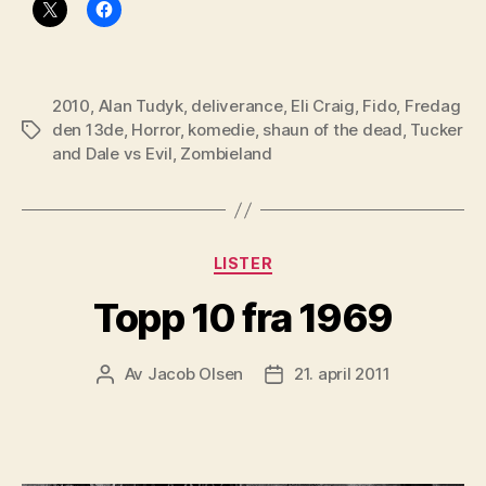
2010
,
Alan Tudyk
,
deliverance
,
Eli Craig
,
Fido
,
Fredag
den 13de
,
Horror
,
komedie
,
shaun of the dead
,
Tucker
Stikkord
and Dale vs Evil
,
Zombieland
Kategorier
LISTER
Topp 10 fra 1969
Av
Jacob Olsen
21. april 2011
Innleggsforfatter
Publiseringsdato