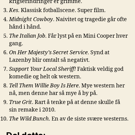
krigserindringer er grimme.
Kes
. Klassisk fotballscene. Super film.
Midnight Cowboy
. Naivitet og tragedie går ofte
hånd i hånd.
The Italian Job
. Får lyst på en Mini Cooper hver
gang.
On Her Majesty’s Secret Service
. Synd at
Lazenby blir omtalt så negativt.
Support Your Local Sheriff!
Faktisk veldig god
komedie og helt ok western.
Tell Them Willie Boy Is Here
. Mye western her
nå, men denne har så mye å by på.
True Grit
. Rart å tenke på at denne skulle få
sin remake i 2010.
The Wild Bunch
. En av de siste svære westerns.