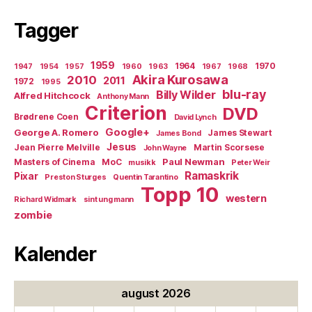
Tagger
1959
1964
1970
1947
1954
1957
1960
1963
1967
1968
Akira Kurosawa
2010
2011
1972
1995
blu-ray
Billy Wilder
Alfred Hitchcock
Anthony Mann
Criterion
DVD
Brødrene Coen
David Lynch
Google+
George A. Romero
James Stewart
James Bond
Jesus
Jean Pierre Melville
Martin Scorsese
John Wayne
Paul Newman
Masters of Cinema
MoC
musikk
Peter Weir
Ramaskrik
Pixar
Preston Sturges
Quentin Tarantino
Topp 10
western
Richard Widmark
sint ung mann
zombie
Kalender
august 2026