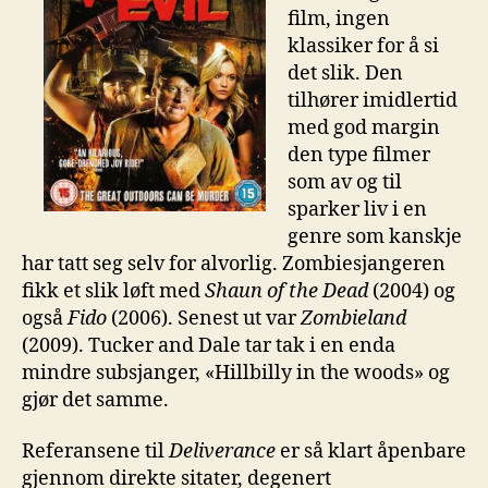
film, ingen
klassiker for å si
det slik. Den
tilhører imidlertid
med god margin
den type filmer
som av og til
sparker liv i en
genre som kanskje
har tatt seg selv for alvorlig. Zombiesjangeren
fikk et slik løft med
Shaun of the Dead
(2004) og
også
Fido
(2006). Senest ut var
Zombieland
(2009). Tucker and Dale tar tak i en enda
mindre subsjanger, «Hillbilly in the woods» og
gjør det samme.
Referansene til
Deliverance
er så klart åpenbare
gjennom direkte sitater, degenert