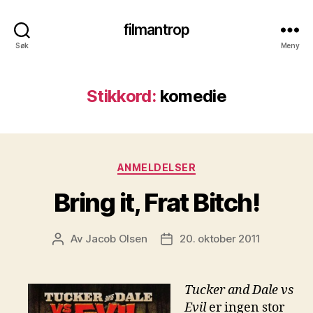
filmantrop
Søk
Meny
Stikkord:
komedie
Kategorier
ANMELDELSER
Bring it, Frat Bitch!
Av
Jacob Olsen
20. oktober 2011
Innleggsforfatter
Publiseringsdato
Tucker and Dale vs
Evil
er ingen stor