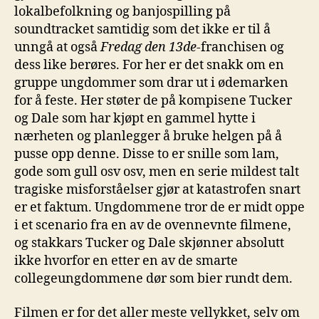
lokalbefolkning og banjospilling på
soundtracket samtidig som det ikke er til å
unngå at også
Fredag den 13de
-franchisen og
dess like berøres. For her er det snakk om en
gruppe ungdommer som drar ut i ødemarken
for å feste. Her støter de på kompisene Tucker
og Dale som har kjøpt en gammel hytte i
nærheten og planlegger å bruke helgen på å
pusse opp denne. Disse to er snille som lam,
gode som gull osv osv, men en serie mildest talt
tragiske misforståelser gjør at katastrofen snart
er et faktum. Ungdommene tror de er midt oppe
i et scenario fra en av de ovennevnte filmene,
og stakkars Tucker og Dale skjønner absolutt
ikke hvorfor en etter en av de smarte
collegeungdommene dør som bier rundt dem.
Filmen er for det aller meste vellykket, selv om