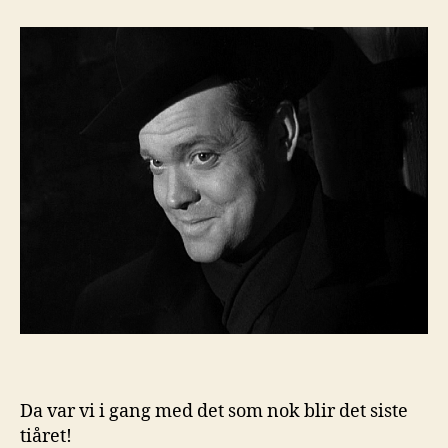
1949
Da var vi i gang med det som nok blir det siste
tiåret!