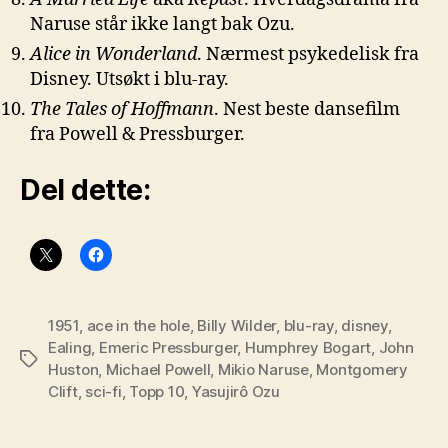
Naruse står ikke langt bak Ozu.
Alice in Wonderland
. Nærmest psykedelisk fra
Disney. Utsøkt i blu-ray.
The Tales of Hoffmann
. Nest beste dansefilm
fra Powell & Pressburger.
Del dette:
1951
,
ace in the hole
,
Billy Wilder
,
blu-ray
,
disney
,
Ealing
,
Emeric Pressburger
,
Humphrey Bogart
,
John
Stikkord
Huston
,
Michael Powell
,
Mikio Naruse
,
Montgomery
Clift
,
sci-fi
,
Topp 10
,
Yasujirô Ozu