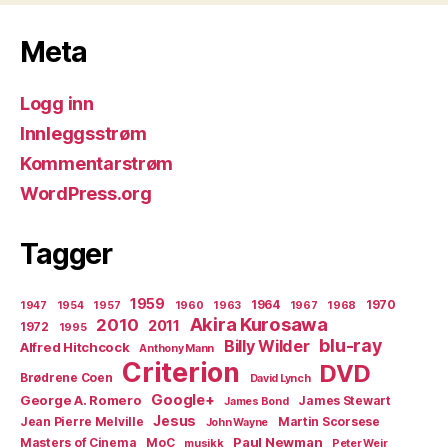
Meta
Logg inn
Innleggsstrøm
Kommentarstrøm
WordPress.org
Tagger
1959
1964
1970
1947
1954
1957
1960
1963
1967
1968
Akira Kurosawa
2010
2011
1972
1995
blu-ray
Billy Wilder
Alfred Hitchcock
Anthony Mann
Criterion
DVD
Brødrene Coen
David Lynch
Google+
George A. Romero
James Stewart
James Bond
Jesus
Jean Pierre Melville
Martin Scorsese
John Wayne
Paul Newman
Masters of Cinema
MoC
musikk
Peter Weir