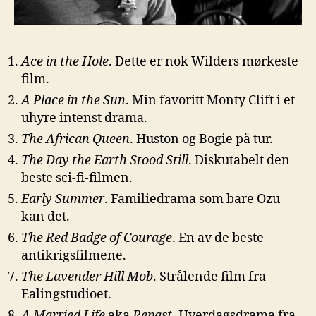
Ace in the Hole
. Dette er nok Wilders mørkeste
film.
A Place in the Sun
. Min favoritt Monty Clift i et
uhyre intenst drama.
The African Queen
. Huston og Bogie på tur.
The Day the Earth Stood Still
. Diskutabelt den
beste sci-fi-filmen.
Early Summer
. Familiedrama som bare Ozu
kan det.
The Red Badge of Courage
. En av de beste
antikrigsfilmene.
The Lavender Hill Mob
. Strålende film fra
Ealingstudioet.
A Married Life
aka
Repast
. Hverdagsdrama fra