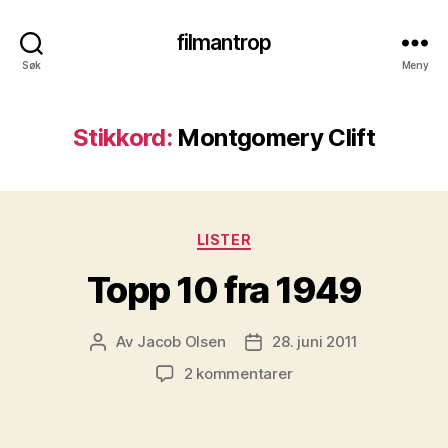
filmantrop
Søk
Meny
Stikkord:
Montgomery Clift
Kategorier
LISTER
Topp 10 fra 1949
Av
Jacob Olsen
28. juni 2011
Innleggsforfatter
Publiseringsdato
til
2 kommentarer
Topp
10
fra