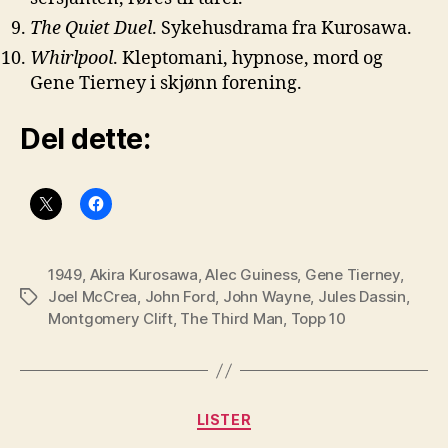
The Quiet Duel
. Sykehusdrama fra Kurosawa.
Whirlpool
. Kleptomani, hypnose, mord og
Gene Tierney i skjønn forening.
Del dette:
1949
,
Akira Kurosawa
,
Alec Guiness
,
Gene Tierney
,
Joel McCrea
,
John Ford
,
John Wayne
,
Jules Dassin
,
Stikkord
Montgomery Clift
,
The Third Man
,
Topp 10
Kategorier
LISTER