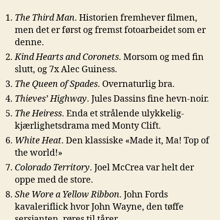
The Third Man
. Historien fremhever filmen,
men det er først og fremst fotoarbeidet som er
denne.
Kind Hearts and Coronets
. Morsom og med fin
slutt, og 7x Alec Guiness.
The Queen of Spades
. Overnaturlig bra.
Thieves’ Highway
. Jules Dassins fine hevn-noir.
The Heiress
. Enda et strålende ulykkelig-
kjærlighetsdrama med Monty Clift.
White Heat
. Den klassiske «Made it, Ma! Top of
the world!»
Colorado Territory
. Joel McCrea var helt der
oppe med de store.
She Wore a Yellow Ribbon
. John Fords
kavaleriflick hvor John Wayne, den tøffe
sersjanten, røres til tårer.