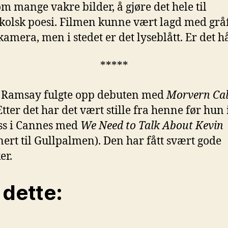
m mange vakre bilder, å gjøre det hele til
olsk poesi. Filmen kunne vært lagd med gråf
kamera, men i stedet er det lyseblått. Er det h
*****
 Ramsay fulgte opp debuten med
Morvern Cal
tter det har det vært stille fra henne før hun 
ss i Cannes med
We Need to Talk About Kevin
ert til Gullpalmen). Den har fått svært gode
er.
 dette: