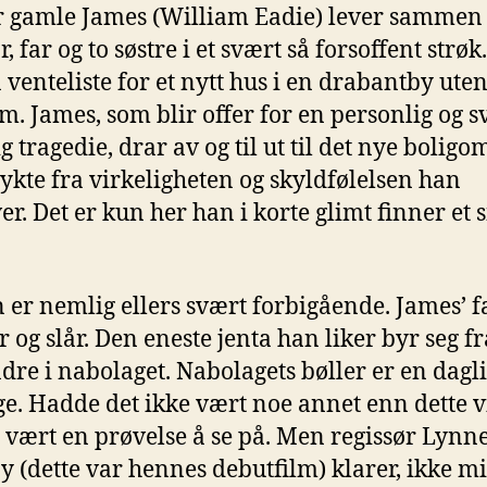
r gamle James (William Eadie) lever samme
, far og to søstre i et svært så forsoffent strøk
å venteliste for et nytt hus i en drabantby ute
m. James, som blir offer for en personlig og s
g tragedie, drar av og til ut til det nye bolig
flykte fra virkeligheten og skyldfølelsen han
er. Det er kun her han i korte glimt finner et 
 er nemlig ellers svært forbigående. James’ f
r og slår. Den eneste jenta han liker byr seg fr
ndre i nabolaget. Nabolagets bøller er en dagli
ge. Hadde det ikke vært noe annet enn dette v
 vært en prøvelse å se på. Men regissør Lynn
 (dette var hennes debutfilm) klarer, ikke mi