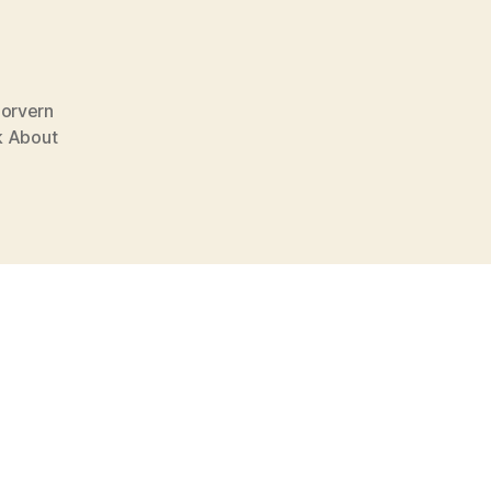
orvern
k About