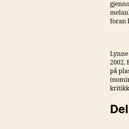
gjenno
melank
foran 
Lynne
2002. E
på pla
(nomin
kritikk
Del