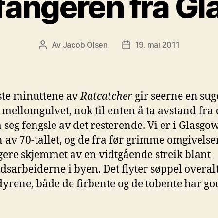
fangeren fra G
Av
Jacob Olsen
19. mai 2011
Innleggsforfatter
Publiseringsdato
ste minuttene av
Ratcatcher
gir seerne en su
i mellomgulvet, nok til enten å ta avstand fra
la seg fengsle av det resterende. Vi er i Glasgo
 av 70-tallet, og de fra før grimme omgivelse
igere skjemmet av en vidtgående streik blant
dsarbeiderne i byen. Det flyter søppel overalt
yrene, både de firbente og de tobente har go