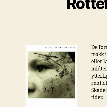
Rotte
De før
trøkk 
eller 
midten
ytterl
renhol
Skaded
tider.