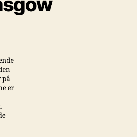
lasgow
gende
 den
w på
ne er
.
de