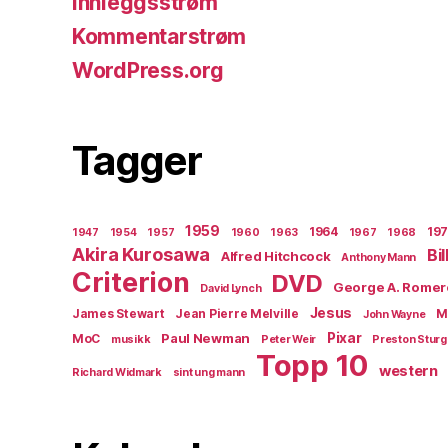
Innleggsstrøm
Kommentarstrøm
WordPress.org
Tagger
1959
1964
19
1947
1954
1957
1960
1963
1967
1968
Akira Kurosawa
Bi
Alfred Hitchcock
Anthony Mann
Criterion
DVD
George A. Romer
David Lynch
Jesus
James Stewart
Jean Pierre Melville
M
John Wayne
Paul Newman
Pixar
MoC
musikk
Peter Weir
Preston Stur
Topp 10
western
Richard Widmark
sint ung mann