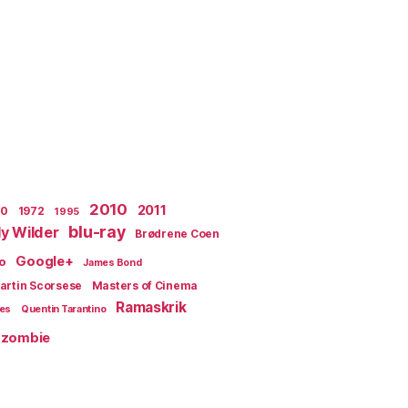
2010
2011
70
1972
1995
blu-ray
lly Wilder
Brødrene Coen
Google+
o
James Bond
artin Scorsese
Masters of Cinema
Ramaskrik
ges
Quentin Tarantino
zombie