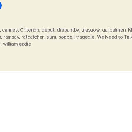
,
cannes
,
Criterion
,
debut
,
drabantby
,
glasgow
,
gullpalmen
,
M
r
,
ramsay
,
ratcatcher
,
slum
,
søppel
,
tragedie
,
We Need to Tal
n
,
william eadie