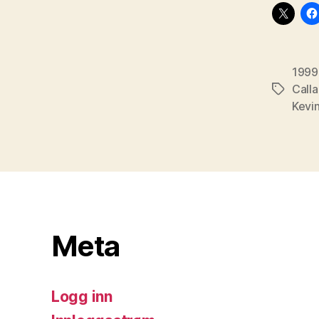
1999
Calla
Stikkord
Kevi
Meta
Logg inn