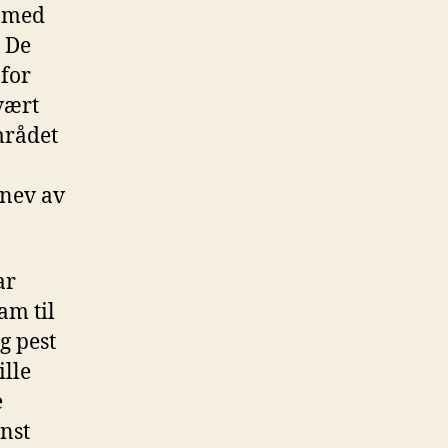
n med
. De
nfor
vært
området
snev av
ar
am til
g pest
ille
e
nst