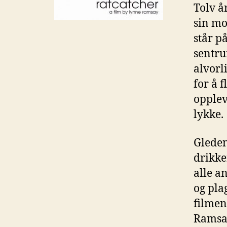
Tolv å
sin mor
står p
sentru
alvorli
for å 
opplev
lykke.
Gleden
drikke
alle a
og pla
filmen
Ramsay