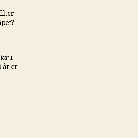
ilter
åpet?
lar
i
i år er