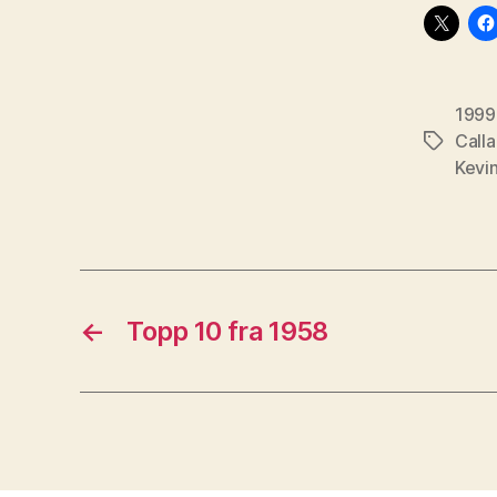
1999
Calla
Stikkord
Kevi
←
Topp 10 fra 1958