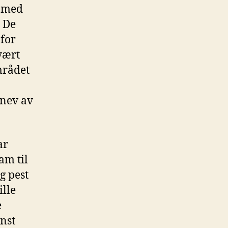
n med
. De
nfor
vært
området
snev av
ar
am til
g pest
ille
e
nst