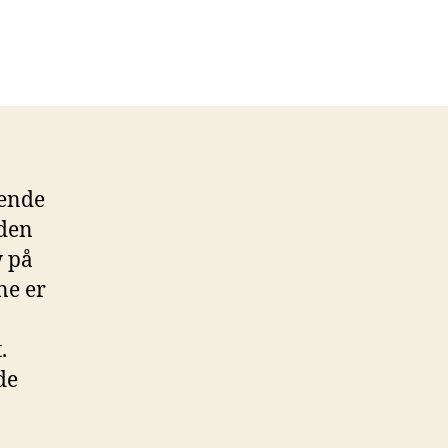
gende
 den
w på
ne er
.
de