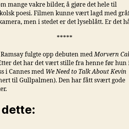
m mange vakre bilder, å gjøre det hele til
olsk poesi. Filmen kunne vært lagd med gråf
kamera, men i stedet er det lyseblått. Er det h
*****
 Ramsay fulgte opp debuten med
Morvern Cal
tter det har det vært stille fra henne før hun 
ss i Cannes med
We Need to Talk About Kevin
ert til Gullpalmen). Den har fått svært gode
er.
 dette: