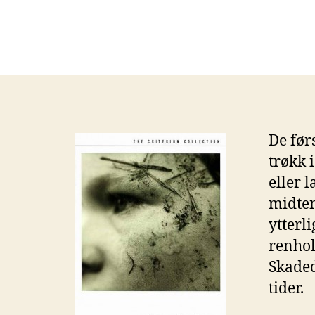
De før
trøkk 
eller 
midten
ytterl
renhol
Skaded
tider.