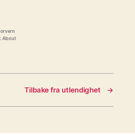
orvern
k About
Tilbake fra utlendighet
→