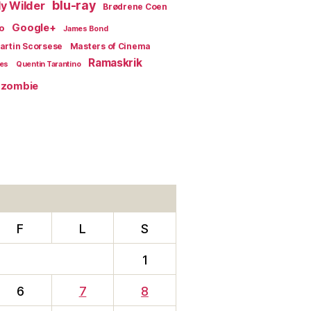
blu-ray
lly Wilder
Brødrene Coen
Google+
o
James Bond
artin Scorsese
Masters of Cinema
Ramaskrik
ges
Quentin Tarantino
zombie
F
L
S
1
6
7
8