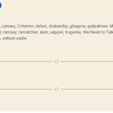
,
cannes
,
Criterion
,
debut
,
drabantby
,
glasgow
,
gullpalmen
,
M
r
,
ramsay
,
ratcatcher
,
slum
,
søppel
,
tragedie
,
We Need to Tal
n
,
william eadie