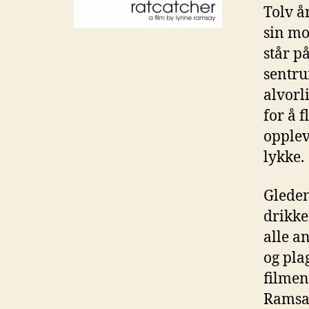
Tolv å
sin mor
står p
sentru
alvorli
for å 
opplev
lykke.
Gleden
drikke
alle a
og pla
filmen
Ramsay