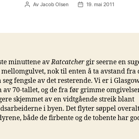
Av
Jacob Olsen
19. mai 2011
Innleggsforfatter
Publiseringsdato
ste minuttene av
Ratcatcher
gir seerne en su
i mellomgulvet, nok til enten å ta avstand fra
la seg fengsle av det resterende. Vi er i Glasgo
 av 70-tallet, og de fra før grimme omgivelse
igere skjemmet av en vidtgående streik blant
dsarbeiderne i byen. Det flyter søppel overalt
yrene, både de firbente og de tobente har go