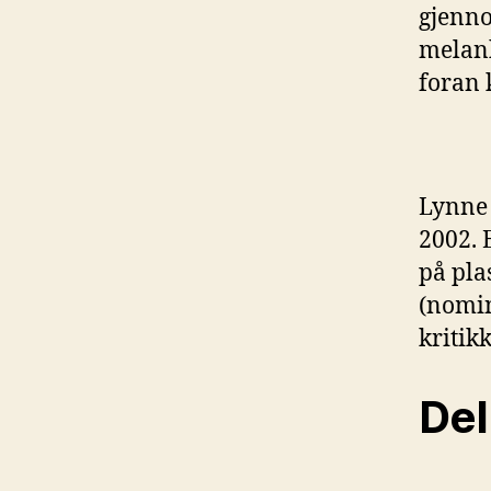
gjenno
melank
foran 
Lynne
2002. E
på pla
(nomin
kritikk
Del