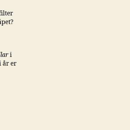
ilter
åpet?
lar
i
i år er