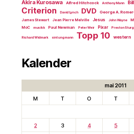
Akira Kurosawa
Bi
Alfred Hitchcock
Anthony Mann
Criterion
DVD
George A. Romer
David Lynch
Jesus
James Stewart
Jean Pierre Melville
M
John Wayne
Paul Newman
Pixar
MoC
musikk
Peter Weir
Preston Stur
Topp 10
western
Richard Widmark
sint ung mann
Kalender
mai 2011
M
T
O
T
2
3
4
5