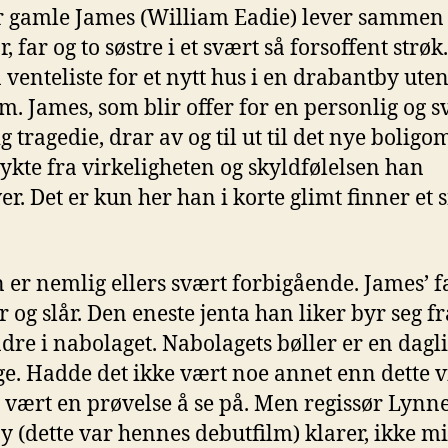
r gamle James (William Eadie) lever samme
, far og to søstre i et svært så forsoffent strøk
å venteliste for et nytt hus i en drabantby ute
m. James, som blir offer for en personlig og s
g tragedie, drar av og til ut til det nye bolig
flykte fra virkeligheten og skyldfølelsen han
er. Det er kun her han i korte glimt finner et 
 er nemlig ellers svært forbigående. James’ f
r og slår. Den eneste jenta han liker byr seg fr
ndre i nabolaget. Nabolagets bøller er en dagli
ge. Hadde det ikke vært noe annet enn dette v
 vært en prøvelse å se på. Men regissør Lynn
 (dette var hennes debutfilm) klarer, ikke mi