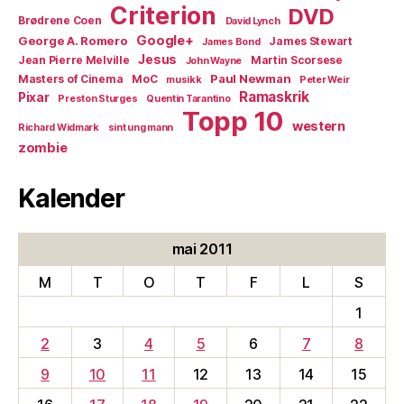
Criterion
DVD
Brødrene Coen
David Lynch
Google+
George A. Romero
James Stewart
James Bond
Jesus
Jean Pierre Melville
Martin Scorsese
John Wayne
Paul Newman
Masters of Cinema
MoC
musikk
Peter Weir
Ramaskrik
Pixar
Preston Sturges
Quentin Tarantino
Topp 10
western
Richard Widmark
sint ung mann
zombie
Kalender
mai 2011
M
T
O
T
F
L
S
1
2
3
4
5
6
7
8
9
10
11
12
13
14
15