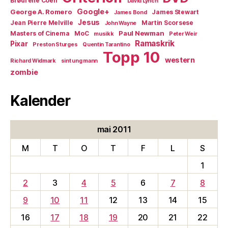
Brødrene Coen
David Lynch
Google+
George A. Romero
James Stewart
James Bond
Jesus
Jean Pierre Melville
Martin Scorsese
John Wayne
Paul Newman
Masters of Cinema
MoC
musikk
Peter Weir
Ramaskrik
Pixar
Preston Sturges
Quentin Tarantino
Topp 10
western
Richard Widmark
sint ung mann
zombie
Kalender
mai 2011
M
T
O
T
F
L
S
1
2
3
4
5
6
7
8
9
10
11
12
13
14
15
16
17
18
19
20
21
22