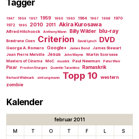
Tagger
1959
1964
1970
1947
1954
1957
1960
1963
1967
1968
Akira Kurosawa
2010
2011
1972
1995
blu-ray
Billy Wilder
Alfred Hitchcock
Anthony Mann
Criterion
DVD
Brødrene Coen
David Lynch
Google+
George A. Romero
James Stewart
James Bond
Jesus
Jean Pierre Melville
Martin Scorsese
John Wayne
Paul Newman
Masters of Cinema
MoC
musikk
Peter Weir
Ramaskrik
Pixar
Preston Sturges
Quentin Tarantino
Topp 10
western
Richard Widmark
sint ung mann
zombie
Kalender
februar 2011
M
T
O
T
F
L
S