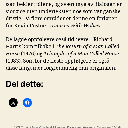
som bekler rollene, og svært mye av dialogen er
sioux og uten undertekster, noe som var ganske
dristig. På flere områder er denne en forløper
for Kevin Costners
Dances With Wolves
.
De lagde oppfølgere også tidligere – Richard
Harris kom tilbake i
The Return of a Man Called
Horse
(1976) og
Triumphs of a Man Called Horse
(1983). Som for de fleste oppfølgere er også
disse langt mer forglemmelig enn originalen.
Del dette:
1970
,
A Man Called Horse
,
Broken Arrow
,
Dances With