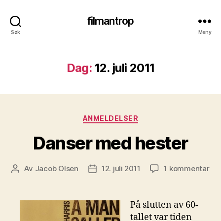
filmantrop
Søk
Meny
Dag:
12. juli 2011
Kategorier
ANMELDELSER
Danser med hester
til
Av
Jacob Olsen
12. juli 2011
1 kommentar
Innleggsforfatter
Publiseringsdato
Da
me
hes
På slutten av 60-
tallet var tiden