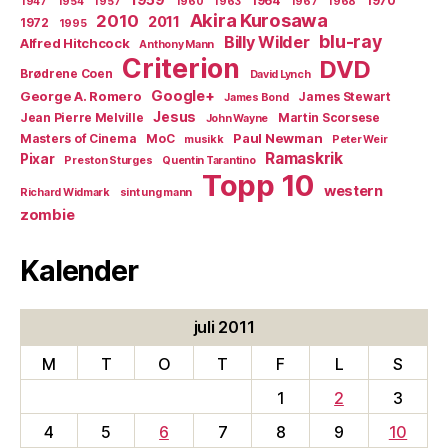
1959
1964
1970
1947
1954
1957
1960
1963
1967
1968
Akira Kurosawa
2010
2011
1972
1995
blu-ray
Billy Wilder
Alfred Hitchcock
Anthony Mann
Criterion
DVD
Brødrene Coen
David Lynch
Google+
George A. Romero
James Stewart
James Bond
Jesus
Jean Pierre Melville
Martin Scorsese
John Wayne
Paul Newman
Masters of Cinema
MoC
musikk
Peter Weir
Ramaskrik
Pixar
Preston Sturges
Quentin Tarantino
Topp 10
western
Richard Widmark
sint ung mann
zombie
Kalender
juli 2011
M
T
O
T
F
L
S
1
2
3
4
5
6
7
8
9
10