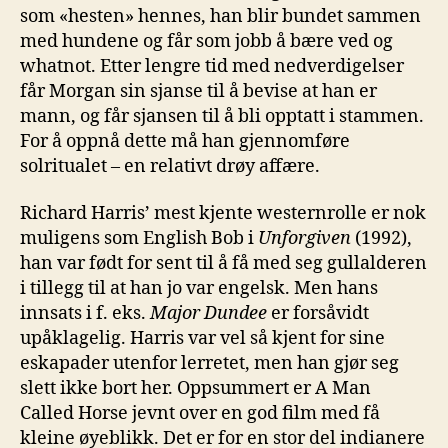
som «hesten» hennes, han blir bundet sammen
med hundene og får som jobb å bære ved og
whatnot. Etter lengre tid med nedverdigelser
får Morgan sin sjanse til å bevise at han er
mann, og får sjansen til å bli opptatt i stammen.
For å oppnå dette må han gjennomføre
solritualet – en relativt drøy affære.
Richard Harris’ mest kjente westernrolle er nok
muligens som English Bob i
Unforgiven
(1992),
han var født for sent til å få med seg gullalderen
i tillegg til at han jo var engelsk. Men hans
innsats i f. eks.
Major Dundee
er forsåvidt
upåklagelig. Harris var vel så kjent for sine
eskapader utenfor lerretet, men han gjør seg
slett ikke bort her. Oppsummert er A Man
Called Horse jevnt over en god film med få
kleine øyeblikk. Det er for en stor del indianere